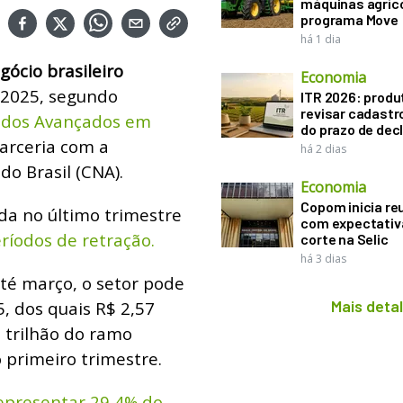
máquinas agríco
programa Move
há 1 dia
gócio brasileiro
Economia
 2025, segundo
ITR 2026: produ
revisar cadastr
udos Avançados em
do prazo de dec
arceria com a
há 2 dias
do Brasil (CNA).
Economia
Copom inicia re
da no último trimestre
com expectativ
ríodos de retração.
corte na Selic
há 3 dias
é março, o setor pode
Mais deta
5, dos quais R$ 2,57
2 trilhão do ramo
 primeiro trimestre.
representar 29,4% do