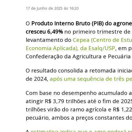
17
de
Junho
de
2025
ás
16:20
O
Produto Interno Bruto (PIB) do agrone
cresceu 6,49%
no primeiro trimestre de
levantamento do
Cepea (Centro de Est
Economia Aplicada), da Esalq/USP
, em p
Confederação da Agricultura e Pecuária 
O resultado consolida a retomada inicia
de 2024,
após uma sequência de três pe
Com base no desempenho acumulado at
atingir R$ 3,79 trilhões até o fim de 202
trilhões virão do ramo agrícola e R$ 1,2
pecuário, ambos a preços constantes do
A
estimativa indica que o agro poderá 