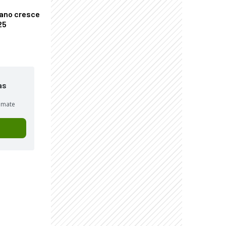
ano cresce
25
as
sumate