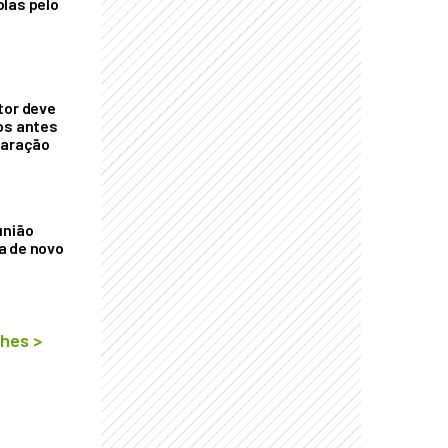
las pelo
tor deve
os antes
laração
união
a de novo
lhes
>