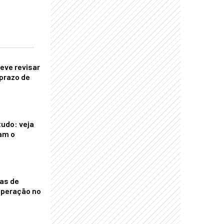
eve revisar
prazo de
tudo: veja
am o
nas de
operação no