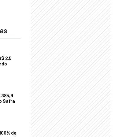
das
S$ 2,5
undo
$ 385,9
o Safra
 100% de