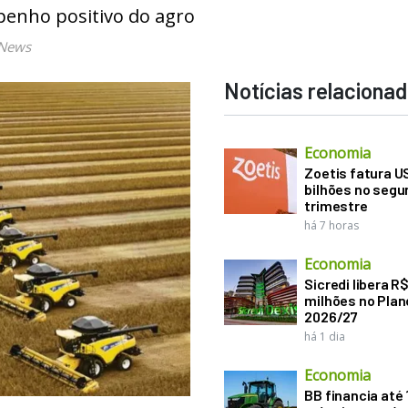
penho positivo do agro
 News
Notícias relaciona
Economia
Zoetis fatura U
bilhões no seg
trimestre
há 7 horas
Economia
Sicredi libera R
milhões no Plan
2026/27
há 1 dia
Economia
BB financia até