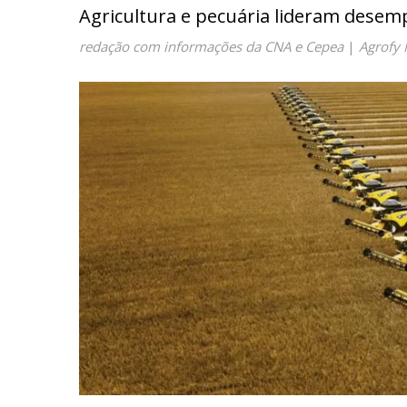
Agricultura e pecuária lideram desem
redação com informações da CNA e Cepea
|
Agrofy