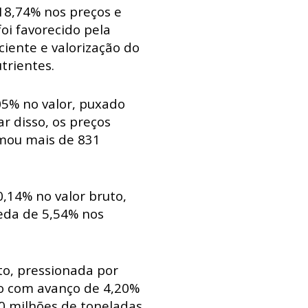
 18,74% nos preços e
i favorecido pela
iciente e valorização do
trientes.
5% no valor, puxado
r disso, os preços
omou mais de 831
0,14% no valor bruto,
eda de 5,54% nos
to, pressionada por
o com avanço de 4,20%
0 milhões de toneladas