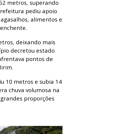
0,52 metros, superando
refeitura pediu apoio
agasalhos, alimentos e
 enchente.
etros, deixando mais
ípio decretou estado
nfrentava pontos de
irim.
iu 10 metros e subia 14
era chuva volumosa na
e grandes proporções