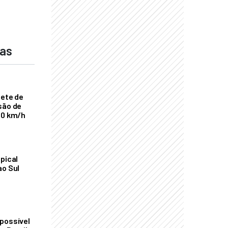
das
nete de
são de
00 km/h
pical
ao Sul
possível