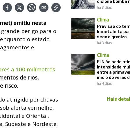
ciclone bomba n
há 3 dias
Clima
nmet) emitiu nesta
Previsão do te
grande perigo para o
Inmet alerta pa
seco e granizo
 enquanto o estado
há 3 dias
alagamentos e
Clima
El Niño pode ati
intensidade mui
ores a 100 milímetros
entre a primaver
mentos de rios,
início do verão 
há 4 dias
 risco.
Mais deta
do atingido por chuvas
 sob alerta vermelho,
idental e Oriental,
e, Sudeste e Nordeste.