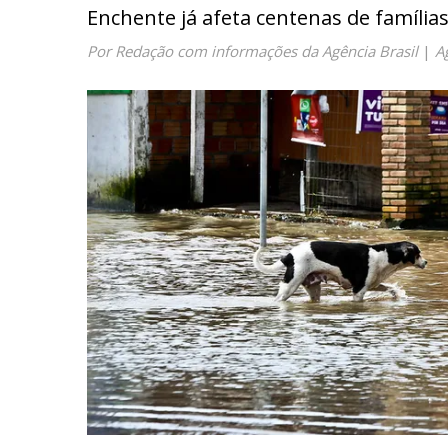
Enchente já afeta centenas de família
Por Redação com informações da Agência Brasil
|
A