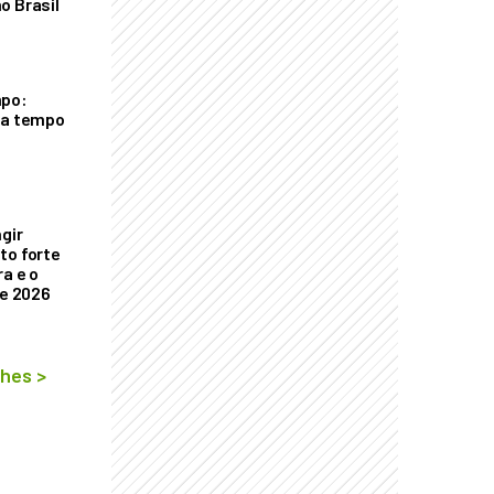
o Brasil
mpo:
ra tempo
ngir
to forte
a e o
de 2026
lhes
>