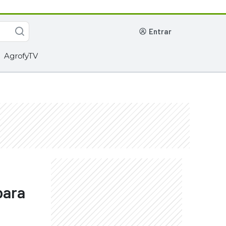
entrar
AgrofyTV
para