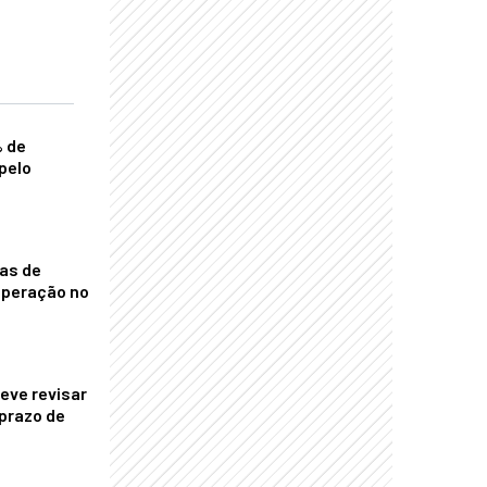
% de
pelo
nas de
operação no
eve revisar
prazo de