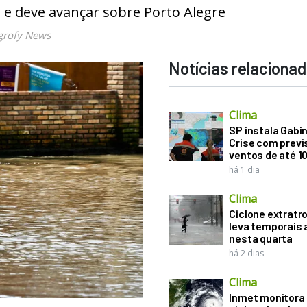
s e deve avançar sobre Porto Alegre
grofy News
Notícias relaciona
Clima
SP instala Gabi
Crise com previ
ventos de até 1
há 1 dia
Clima
Ciclone extratro
leva temporais 
nesta quarta
há 2 dias
Clima
Inmet monitora 