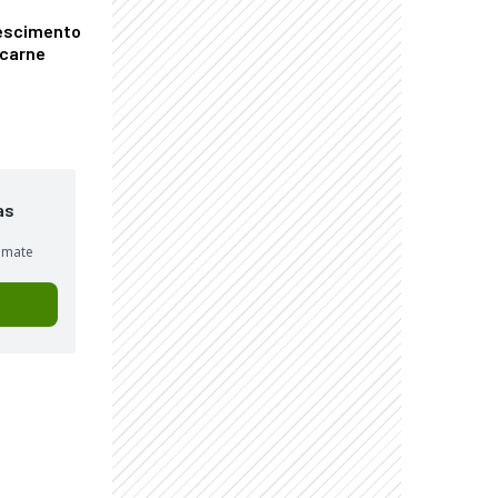
escimento
 carne
as
sumate