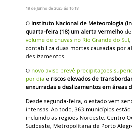
18
de
Junho
de
2025
ás
16:18
O
Instituto Nacional de Meteorologia (I
quarta-feira (18) um alerta vermelho
de 
volume de chuvas no Rio Grande do Sul
,
contabiliza duas mortes causadas por 
deslizamentos.
O
novo aviso prevê precipitações superi
por dia
e
riscos elevados de transborda
enxurradas e deslizamentos em áreas de
Desde segunda-feira, o estado vem sen
intensas. Ao todo, 363 municípios estão
incluindo as regiões Noroeste, Centro Oc
Sudoeste, Metropolitana de Porto Alegr