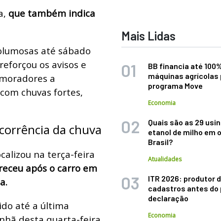
a,
que também indica
Mais Lidas
olumosas até sábado
 reforçou os avisos e
BB financia até 100
máquinas agrícolas 
s moradores a
programa Move
om chuvas fortes,
Economia
Quais são as 29 usi
corrência da chuva
etanol de milho em 
Brasil?
alizou na terça-feira
Atualidades
eceu após o carro em
ITR 2026: produtor d
a.
cadastros antes do 
declaração
ido até a última
Economia
nhã desta quarta-feira