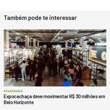
Também pode te interessar
Destaque
Usado
Pá Carregadeira Cat 966
Ano 1987
Londrina
R$
145.000
Consultar
Atualidades
Expocachaça deve movimentar R$ 30 milhões em
Belo Horizonte