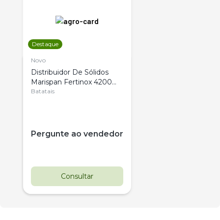
Destaque
Novo
Distribuidor De Sólidos
Marispan Fertinox 4200
Citrus
Batatais
Pergunte ao vendedor
Consultar