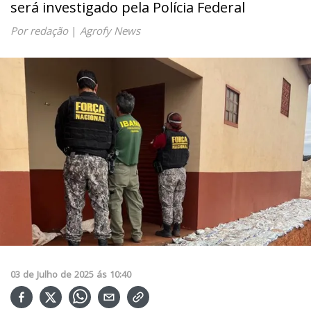
será investigado pela Polícia Federal
Por redação
|
Agrofy News
03
de
Julho
de
2025
ás
10:40