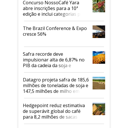
Concurso NossoCafé Yara
abre inscrições para a 10ª
edição e inclui categorias para
cafés Canephora
The Brazil Conference & Expo
cresce 56%
Safra recorde deve
impulsionar alta de 6,87% no
PIB da cadeia da soja e
biodiesel em 2026
Datagro projeta safra de 185,6
milhões de toneladas de soja e
147,5 milhões de milho em
2026/27
Hedgepoint reduz estimativa
de superávit global do café
para 8,2 milhões de sacas