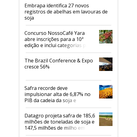
Embrapa identifica 27 novos
registros de abelhas em lavouras de
soja
Concurso NossoCafé Yara
abre inscrições para a 10ª
edição e inclui categorias para
cafés Canephora
The Brazil Conference & Expo
cresce 56%
Safra recorde deve
impulsionar alta de 6,87% no
PIB da cadeia da soja e
biodiesel em 2026
Datagro projeta safra de 185,6
milhões de toneladas de soja e
147,5 milhões de milho em
2026/27