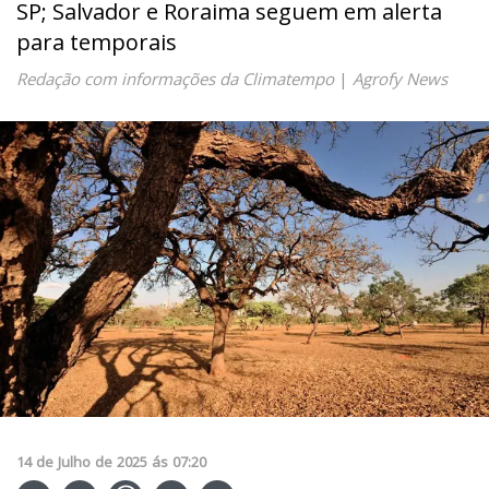
SP; Salvador e Roraima seguem em alerta
para temporais
Redação com informações da Climatempo
|
Agrofy News
14
de
Julho
de
2025
ás
07:20