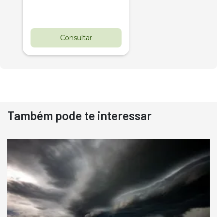
Consultar
Também pode te interessar
Destaque
Usado
Pá Carregadeira Cat 966
Ano 1987
Londrina
R$
145.000