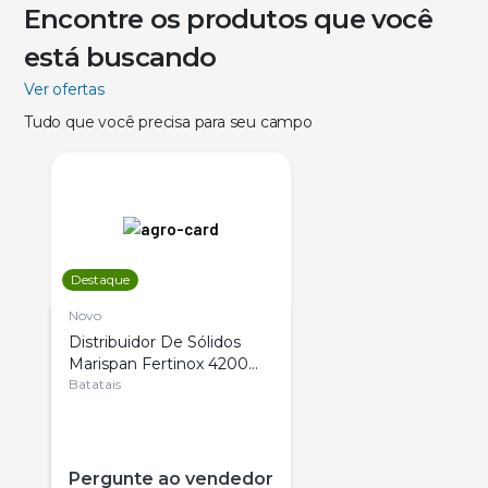
Encontre os produtos que você
está buscando
Ver ofertas
Tudo que você precisa para seu campo
Destaque
Novo
Distribuidor De Sólidos
Marispan Fertinox 4200
Citrus
Batatais
Pergunte ao vendedor