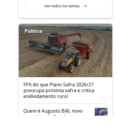
Ver todos los temas
Política
FPA diz que Plano Safra 2026/27
preocupa próxima safra e critica
endividamento rural
Quem é Augusto Billi, novo
×
secretário de Comércio e
Clos
Relações Internacionais do
Mapa