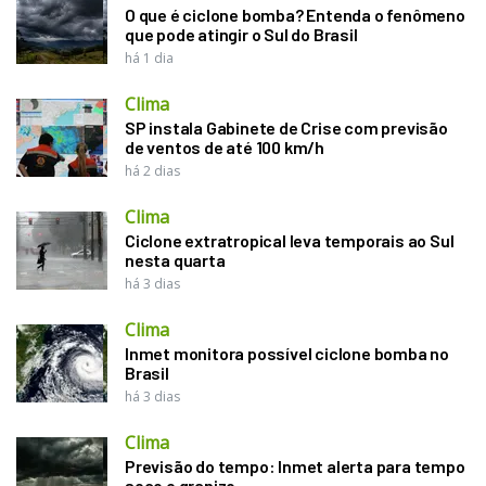
O que é ciclone bomba? Entenda o fenômeno
que pode atingir o Sul do Brasil
há 1 dia
Clima
SP instala Gabinete de Crise com previsão
de ventos de até 100 km/h
há 2 dias
Clima
Ciclone extratropical leva temporais ao Sul
nesta quarta
há 3 dias
Clima
Inmet monitora possível ciclone bomba no
Brasil
há 3 dias
Clima
Previsão do tempo: Inmet alerta para tempo
seco e granizo