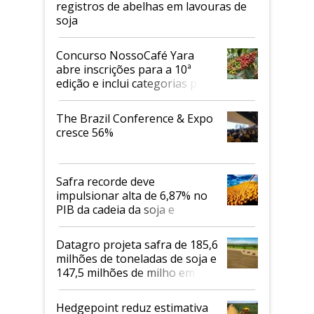
registros de abelhas em lavouras de
soja
Concurso NossoCafé Yara
abre inscrições para a 10ª
edição e inclui categorias para
cafés Canephora
The Brazil Conference & Expo
cresce 56%
Safra recorde deve
impulsionar alta de 6,87% no
PIB da cadeia da soja e
biodiesel em 2026
Datagro projeta safra de 185,6
milhões de toneladas de soja e
147,5 milhões de milho em
2026/27
Hedgepoint reduz estimativa