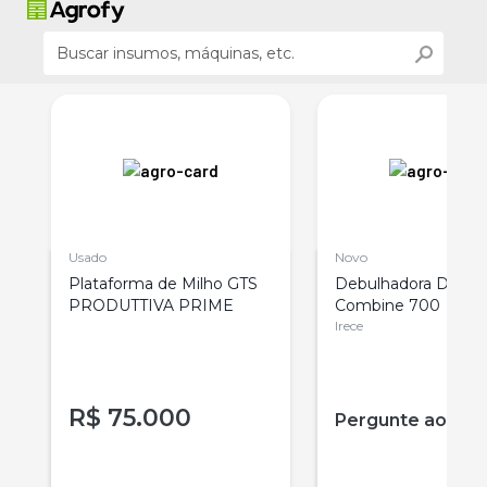
Usado
Novo
Plataforma de Milho GTS
Debulhadora De Mi
PRODUTTIVA PRIME
Combine 700
Irece
R$
75.000
r
Pergunte ao ve