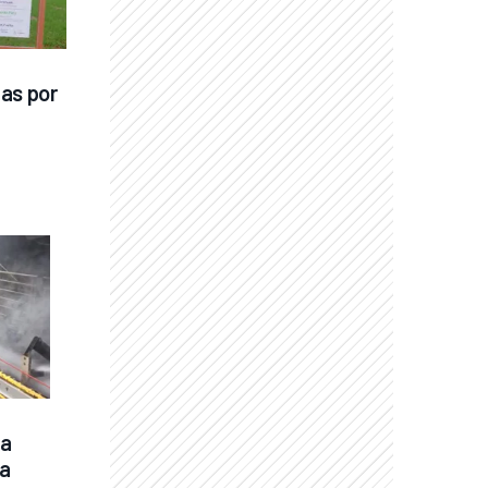
as por 
a 
a 