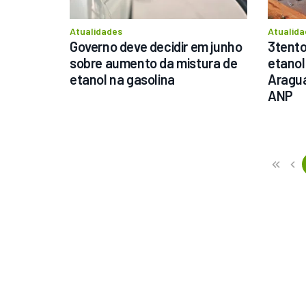
Atualidades
Atualida
Governo deve decidir em junho 
3tento
sobre aumento da mistura de 
etanol
etanol na gasolina
Aragua
ANP
Previous
First
«
‹