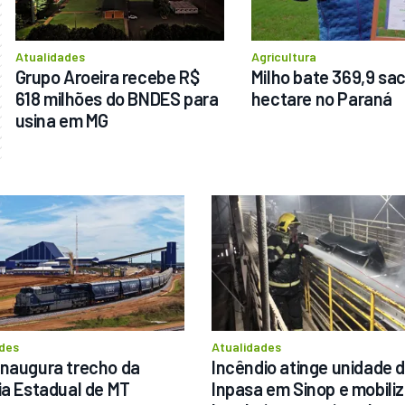
Atualidades
Agricultura
Grupo Aroeira recebe R$ 
Milho bate 369,9 sac
618 milhões do BNDES para 
hectare no Paraná
usina em MG
des
Atualidades
naugura trecho da 
Incêndio atinge unidade d
ia Estadual de MT
Inpasa em Sinop e mobiliz