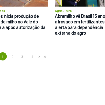
des
Agricultura
s inicia produção de 
Abramilho vê Brasil 15 ano
 de milho no Vale do 
atrasado em fertilizantes 
ia após autorização da 
alerta para dependência 
externa do agro
1
2
3
4
›
»
(current)
Next
Last