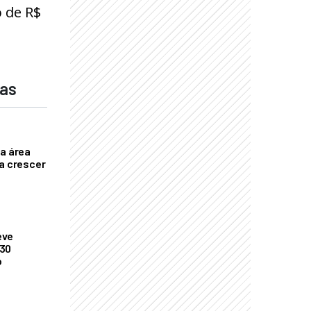
 de R$
das
ça área
ta crescer
eve
 30
o