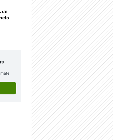
% de
pelo
as
sumate