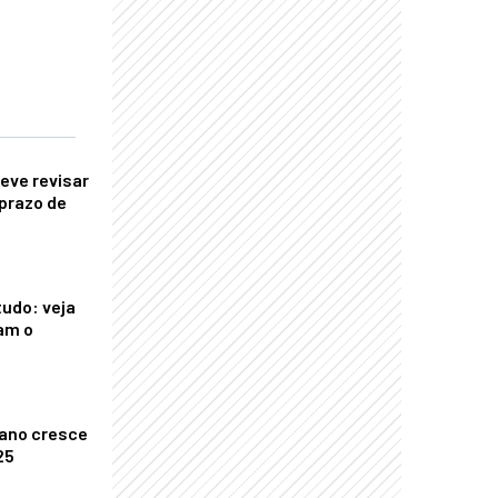
eve revisar
prazo de
tudo: veja
am o
ano cresce
25