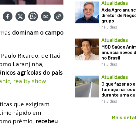
Atualidades
Axia Agro anunc
diretor de Negó
grupo
há 3 dias
, mas
dominam o campo
Atualidades
MSD Saúde Ani
anuncia novos d
 Paulo Ricardo, de Itaú
no Brasil
como Laranjinha,
há 3 dias
nicos agrícolas do país
Atualidades
nic, reality show
O que fazer ao 
fumaça na rodo
durante uma q
há 3 dias
ticas que exigiram
cínio rápido em
Mais deta
 Como prêmio,
recebeu