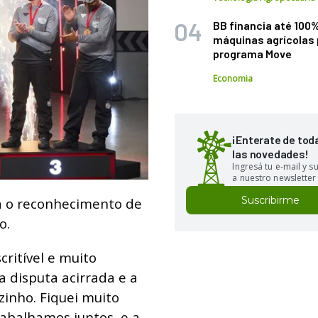
BB financia até 100
máquinas agrícolas 
programa Move
Economia
¡Enterate de tod
las novedades!
Ingresá tu e-mail y 
a nuestro newsletter
Suscribirme
ta o reconhecimento de
o.
ritível e muito
 disputa acirrada e a
zinho. Fiquei muito
abalhamos juntos, e a