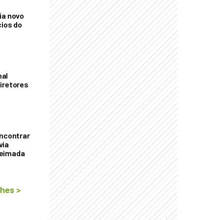
ia novo
cios do
mal
iretores
encontrar
via
ueimada
lhes
>