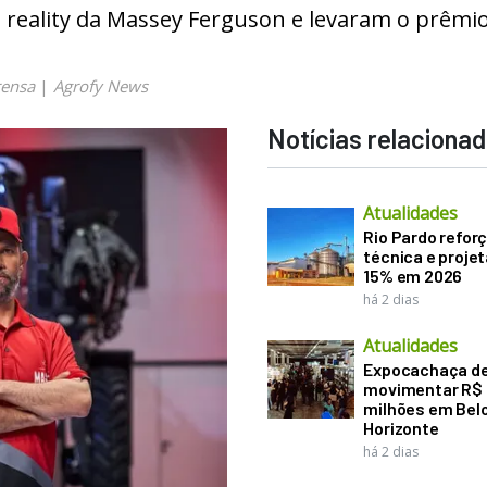
 reality da Massey Ferguson e levaram o prêmio
rensa
|
Agrofy News
Notícias relaciona
Atualidades
Rio Pardo refor
técnica e proje
15% em 2026
há 2 dias
Atualidades
Expocachaça d
movimentar R$
milhões em Bel
Horizonte
há 2 dias