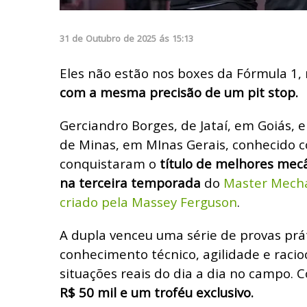
31
de
Outubro
de
2025
ás
15:13
Eles não estão nos boxes da Fórmula 1
com a mesma precisão de um pit stop.
Gerciandro Borges, de Jataí, em Goiás, e
de Minas, em MInas Gerais, conhecido 
conquistaram o
título de melhores mecâ
na terceira temporada
do
Master Mecha
criado pela Massey Ferguson
.
A dupla venceu uma série de provas prá
conhecimento técnico, agilidade e racio
situações reais do dia a dia no campo.
R$ 50 mil e um troféu exclusivo.