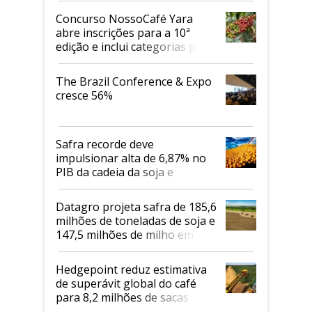
Concurso NossoCafé Yara
abre inscrições para a 10ª
edição e inclui categorias para
cafés Canephora
The Brazil Conference & Expo
cresce 56%
Safra recorde deve
impulsionar alta de 6,87% no
PIB da cadeia da soja e
biodiesel em 2026
Datagro projeta safra de 185,6
milhões de toneladas de soja e
147,5 milhões de milho em
2026/27
Hedgepoint reduz estimativa
de superávit global do café
para 8,2 milhões de sacas