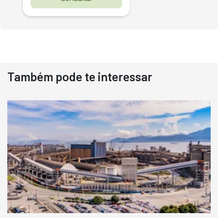
Também pode te interessar
Destaque
Usado
Pá Carregadeira Cat 966
Ano 1987
Londrina
R$
145.000
Consultar