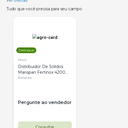
Ver ofertas
Tudo que você precisa para seu campo
Destaque
Novo
Distribuidor De Sólidos
Marispan Fertinox 4200
Citrus
Batatais
Pergunte ao vendedor
Consultar