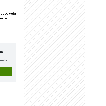
tudo: veja
am o
as
sumate