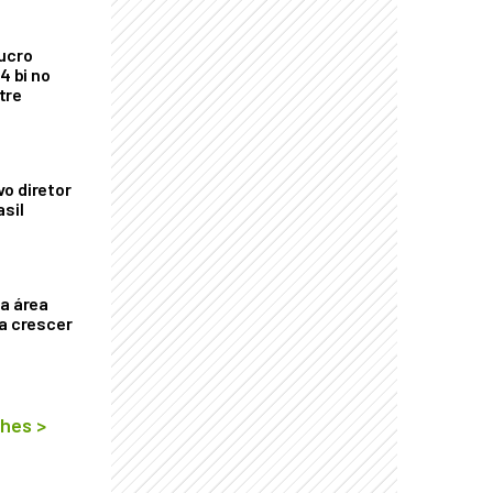
ucro
4 bi no
tre
o diretor
asil
ça área
ta crescer
lhes
>