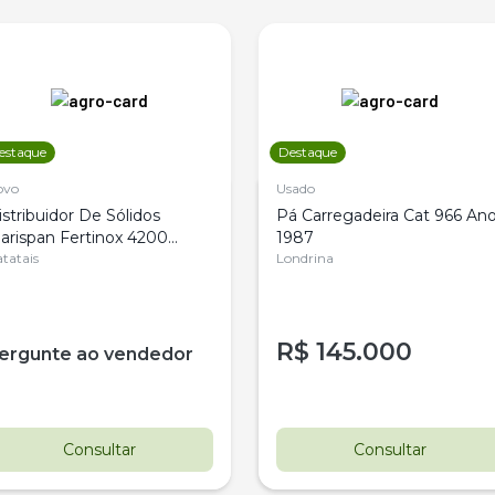
estaque
Destaque
ovo
Usado
istribuidor De Sólidos
Pá Carregadeira Cat 966 An
arispan Fertinox 4200
1987
itrus
tatais
Londrina
R$
145.000
ergunte ao vendedor
Consultar
Consultar