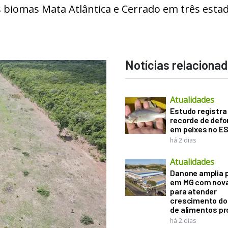
biomas Mata Atlântica e Cerrado em três estad
Notícias relaciona
Atualidades
Estudo registra
recorde de def
em peixes no E
há 2 dias
Atualidades
Danone amplia 
em MG com nova
para atender
crescimento d
de alimentos pr
há 2 dias