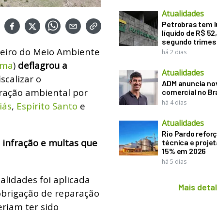
Atualidades
Petrobras tem l
líquido de R$ 52,
segundo trimes
leiro do Meio Ambiente
há 2 dias
ama
)
deflagrou a
Atualidades
iscalizar o
ADM anuncia nov
ração ambiental por
comercial no Br
há 4 dias
iás
,
Espírito Santo
e
Atualidades
Rio Pardo refor
 infração e multas que
técnica e proje
15% em 2026
há 5 dias
alidades foi aplicada
Mais deta
brigação de reparação
riam ter sido