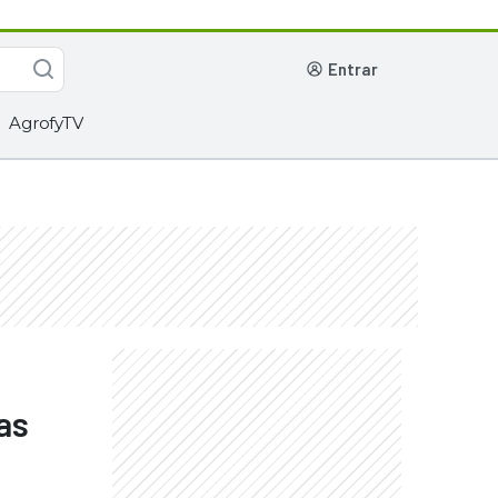
entrar
AgrofyTV
as