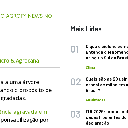
 DO AGROFY NEWS NO
Mais Lidas
O que é ciclone bom
Entenda o fenômeno
atingir o Sul do Brasi
ucro & Agrocana
Clima
Quais são as 29 usi
ia a uma árvore
etanol de milho em 
zando o propósito de
Brasil?
egradadas.
Atualidades
ência agravada em
ITR 2026: produtor d
cadastros antes do 
sponsabilização por
declaração