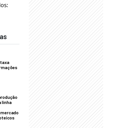
os:
das
 taxa
ormações
S
produção
 linha
o mercado
oteicos