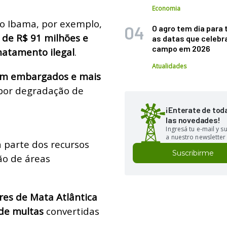
Economia
o Ibama, por exemplo,
O agro tem dia para 
de R$ 91 milhões e
as datas que celebr
campo em 2026
matamento ilegal
.
Atualidades
am embargados e mais
or degradação de
¡Enterate de tod
las novedades!
Ingresá tu e-mail y 
a nuestro newsletter
a parte dos recursos
Suscribirme
ão de áreas
res de Mata Atlântica
de multas
convertidas