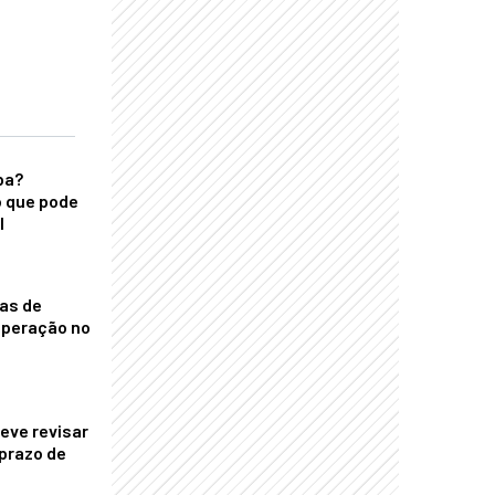
ba?
 que pode
l
nas de
operação no
eve revisar
prazo de