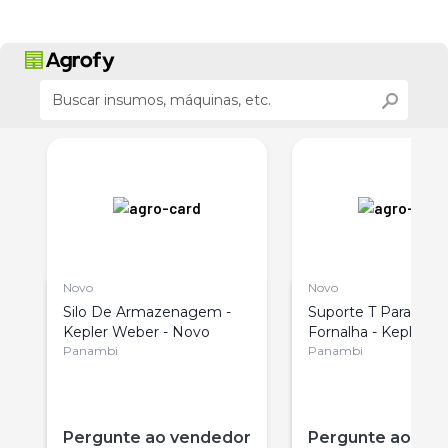
Novo
Novo
Silo De Armazenagem -
Suporte T Para Gre
Kepler Weber - Novo
Fornalha - Kepler 
Panambi
Novo
Panambi
r
Pergunte ao vendedor
Pergunte ao ve