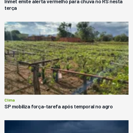
Inmet emite alerta vermelho para chuva no RS nesta
terça
Clima
SP mobiliza força-tarefa após temporal no agro