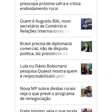
preocupa próxima safra e critica
endividamento rural
Quem é Augusto Billi, novo
secretário de Comércio e
Relações Internacionais do
Mapa
Brasil precisa de diplomacia
comercial, não de disputa
política, diz presidente da
Faesp
Lula ou Flávio Bolsonaro:
pesquisa Quaest mostra quem
é responsabilizado pelo
tarifaço dos EUA
Nova MP sobre dívidas rurais:
veja o que prevê o programa
de renegociação
Frete mínimo: veja o que muda