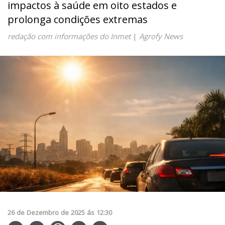
impactos à saúde em oito estados e
prolonga condições extremas
redação com informações do Inmet
|
Agrofy News
26
de
Dezembro
de
2025
ás
12:30