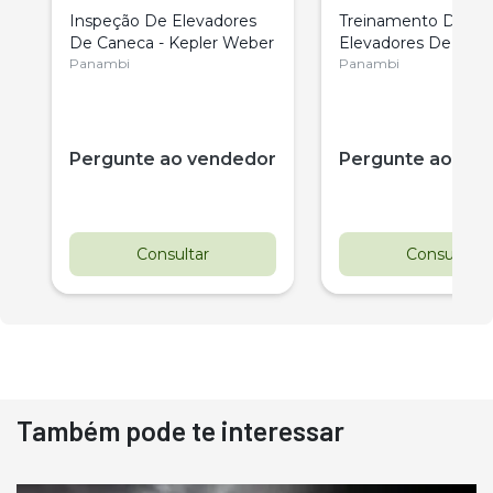
Inspeção De Elevadores
Treinamento De
De Caneca - Kepler Weber
Elevadores De Can
Panambi
Kepler Weber
Panambi
r
Pergunte ao vendedor
Pergunte ao ve
Consultar
Consultar
Também pode te interessar