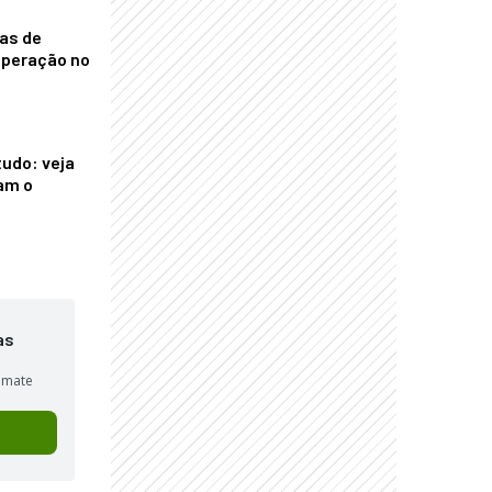
nas de
operação no
tudo: veja
am o
as
sumate