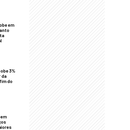
sobe em
uanto
ta
l
 sobe 3%
r da
 fim do
o em
ços
aiores