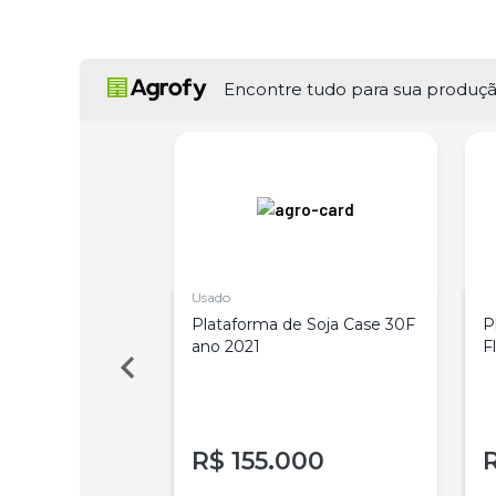
Encontre tudo para sua produç
Usado
e Soja Case 35
Plataforma de Soja Case 30F
P
9
ano 2021
F
000
R$
155.000