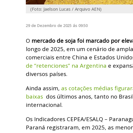
(Foto: Jaelson Lucas / Arquivo AEN)
29
de
Dezembro
de
2025
ás
09:50
O
mercado de soja foi marcado por elev
longo de 2025, em um cenário de ampla 
comerciais entre China e Estados Unido
de “retenciones” na Argentina
e expans
diversos países.
Ainda assim,
as cotações médias figura
baixas
dos últimos anos, tanto no Bras
internacional.
Os Indicadores CEPEA/ESALQ – Paranag
Paraná registraram, em 2025, as menor