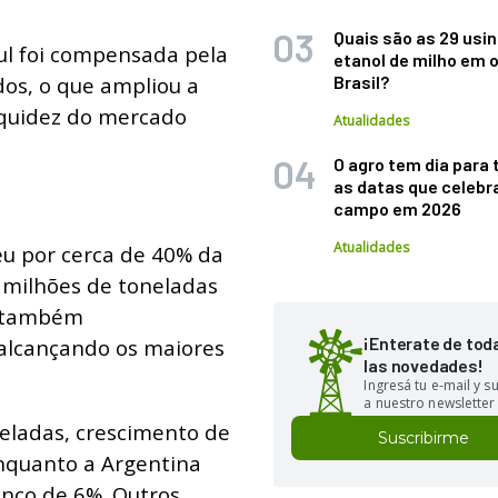
Quais são as 29 usi
ul foi compensada pela
etanol de milho em 
os, o que ampliou a
Brasil?
iquidez do mercado
Atualidades
O agro tem dia para 
as datas que celebr
campo em 2026
Atualidades
u por cerca de 40% da
 milhões de toneladas
s também
¡Enterate de tod
alcançando os maiores
las novedades!
Ingresá tu e-mail y 
a nuestro newsletter
eladas, crescimento de
Suscribirme
nquanto a Argentina
anço de 6%. Outros