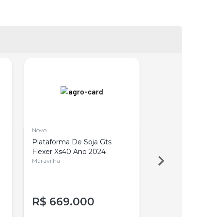
Novo
Novo
Plataforma De Soja Gts
Plataforma De S
Flexer Xs40 Ano 2024
Flexer Xs40 Ano
Maravilha
Tres de Maio
R$
669.000
R$
669.00