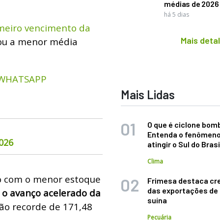
médias de 2026
há 5 dias
meiro vencimento da
Mais deta
ou a menor média
 WHATSAPP
Mais Lidas
O que é ciclone bom
Entenda o fenômeno
026
atingir o Sul do Brasi
Clima
do com o menor estoque
Frimesa destaca cr
das exportações de
o avanço acelerado da
suína
o recorde de 171,48
Pecuária