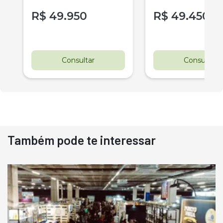
R$
49.950
R$
49.450
r
Consultar
Consultar
Também pode te interessar