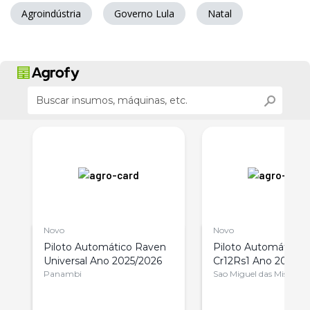
Agroindústria
Governo Lula
Natal
Novo
Novo
h
Piloto Automático Raven
Piloto Automático 
Universal Ano 2025/2026
Cr12Rs1 Ano 2025/2
Panambi
Sao Miguel das Missoes