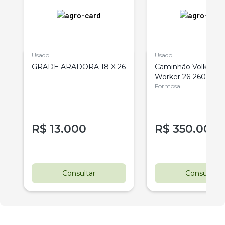
Usado
Usado
w
GRADE ARADORA 18 X 26
Caminhão Volkswa
Worker 26-260E
Formosa
R$
13.000
R$
350.000
Consultar
Consultar