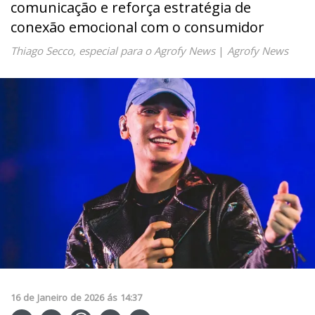
comunicação e reforça estratégia de
conexão emocional com o consumidor
Thiago Secco, especial para o Agrofy News
|
Agrofy News
16
de
Janeiro
de
2026
ás
14:37