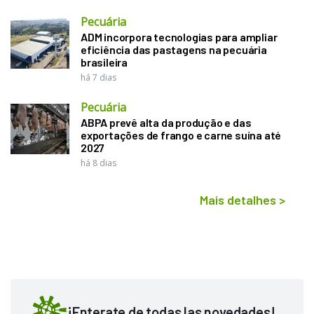
Pecuária
ADM incorpora tecnologias para ampliar
eficiência das pastagens na pecuária
brasileira
há 7 dias
Pecuária
ABPA prevê alta da produção e das
exportações de frango e carne suína até
2027
há 8 dias
Mais detalhes
>
¡Enterate de todas las novedades!