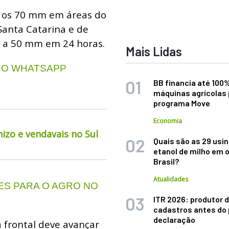
m os 70 mm em áreas do
anta Catarina e de
 a 50 mm em 24 horas.
Mais Lidas
 NO WHATSAPP
BB financia até 100
máquinas agrícolas 
programa Move
Economia
izo e vendavais no Sul
Quais são as 29 usi
etanol de milho em 
Brasil?
Atualidades
S PARA O AGRO NO
ITR 2026: produtor d
cadastros antes do 
declaração
 frontal deve avançar