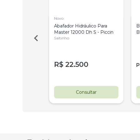
Novo
 A Bateria
Abafador Hidráulico Para
B
o Sb-8U
Master 12000 Dh S - Piccin
B
Saltinho
R$
22.500
ao vendedor
P
nsultar
Consultar