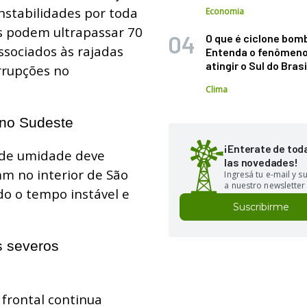
nstabilidades por toda
Economia
tos podem ultrapassar 70
O que é ciclone bom
ssociados às rajadas
Entenda o fenômeno
atingir o Sul do Brasi
rrupções no
Clima
 no Sudeste
¡Enterate de tod
l de umidade deve
las novedades!
m no interior de São
Ingresá tu e-mail y 
a nuestro newsletter
do o tempo instável e
Suscribirme
s severos
 frontal continua