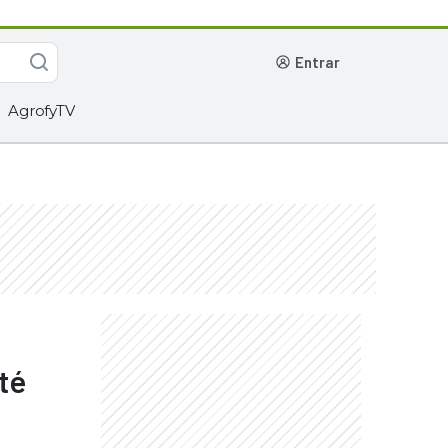
entrar
AgrofyTV
té