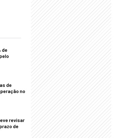
% de
pelo
nas de
operação no
eve revisar
prazo de