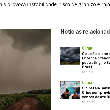
is provoca instabilidade, risco de granizo e raj
Notícias relaciona
Clima
O que é ciclone
Entenda o fenô
pode atingir o S
Brasil
há 1 dia
Clima
SP instala Gabi
Crise com previ
ventos de até 1
há 2 dias