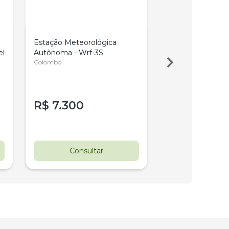
Estação Meteorológica
Cloreto De Potás
el
Autônoma - Wrf-3S
Vermelho 25Kg K
Colombo
00-60
R$
7.300
Pergunte ao 
Consultar
Consul