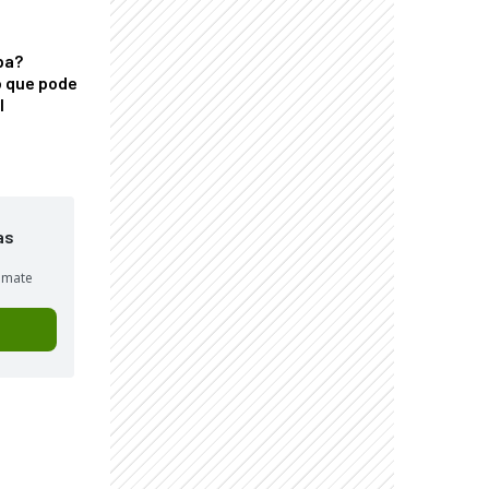
ba?
 que pode
l
as
sumate