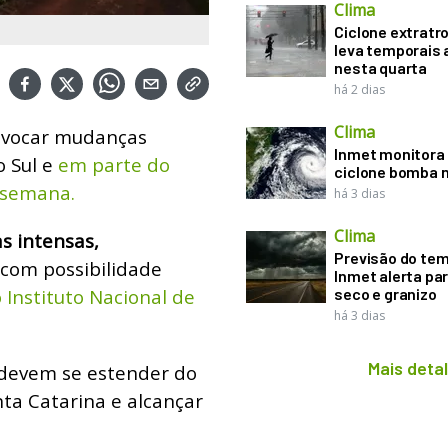
Clima
Ciclone extratro
leva temporais 
nesta quarta
há 2 dias
Clima
rovocar mudanças
Inmet monitora 
o Sul e
em parte do
ciclone bomba n
e semana.
há 3 dias
Clima
s intensas,
Previsão do te
 com possibilidade
Inmet alerta pa
 Instituto Nacional de
seco e granizo
há 3 dias
Mais deta
 devem se estender do
nta Catarina e alcançar