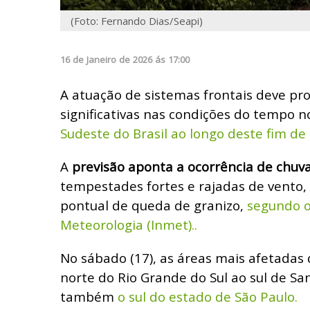
(Foto: Fernando Dias/Seapi)
16
de
Janeiro
de
2026
ás
17:00
A atuação de sistemas frontais deve p
significativas nas condições do tempo n
Sudeste do Brasil ao longo deste fim d
A
previsão aponta a ocorrência de chuva
tempestades fortes e rajadas de vento,
pontual de queda de granizo,
segundo o
Meteorologia (Inmet)..
No sábado (17), as áreas mais afetadas
norte do Rio Grande do Sul ao sul de Sa
também
o sul do estado de São Paulo.