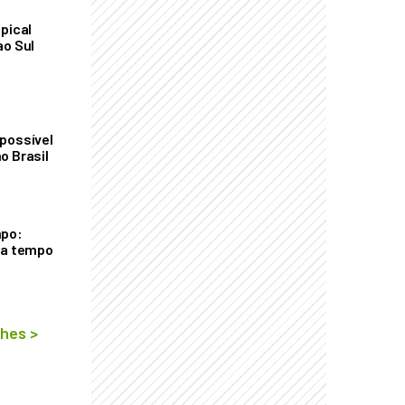
pical
ao Sul
possível
o Brasil
mpo:
ra tempo
lhes
>