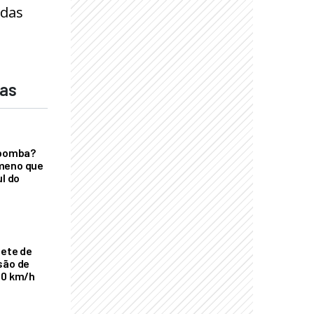
adas
das
 bomba?
meno que
ul do
nete de
são de
00 km/h