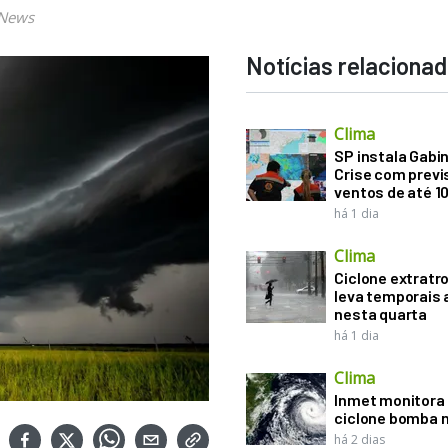
 News
Notícias relaciona
Clima
SP instala Gabi
Crise com previ
ventos de até 1
há 1 dia
Clima
Ciclone extratro
leva temporais 
nesta quarta
há 1 dia
Clima
Inmet monitora 
ciclone bomba n
há 2 dias