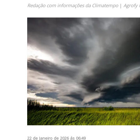
Redação com informações da Climatempo
|
Agrofy
22
de
Janeiro
de
2026
ás
06:49