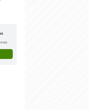
as
sumate