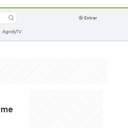
entrar
AgrofyTV
irme