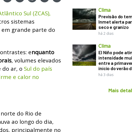
Clima
lântico Sul (ZCAS),
Previsão do te
tros sistemas
Inmet alerta pa
seco e granizo
l em grande parte do
há 2 dias
Clima
ontrastes: e
nquanto
El Niño pode ati
intensidade mui
orais
, volumes elevados
entre a primaver
 do ar, o
Sul do país
início do verão 
há 3 dias
rme e calor no
Mais deta
o norte do Rio de
uva ao longo do dia,
dos, principalmente no