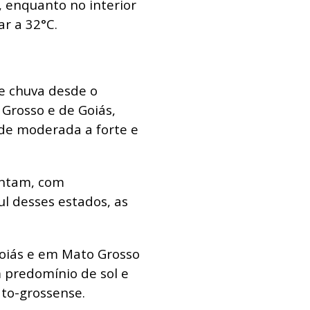
, enquanto no interior
r a 32°C.
e chuva desde o
Grosso e de Goiás,
ade moderada a forte e
entam, com
ul desses estados, as
oiás e em Mato Grosso
m predomínio de sol e
to-grossense.