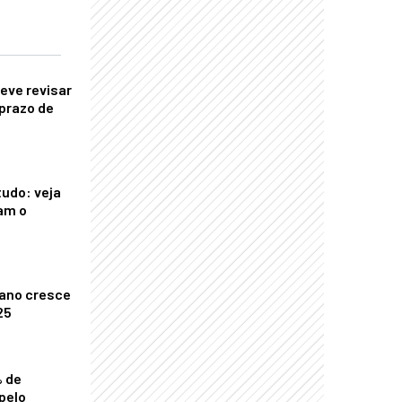
eve revisar
prazo de
tudo: veja
am o
ano cresce
25
% de
pelo