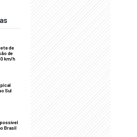
das
nete de
são de
00 km/h
pical
ao Sul
possível
o Brasil