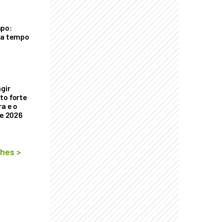
mpo:
ra tempo
ngir
to forte
a e o
de 2026
lhes
>