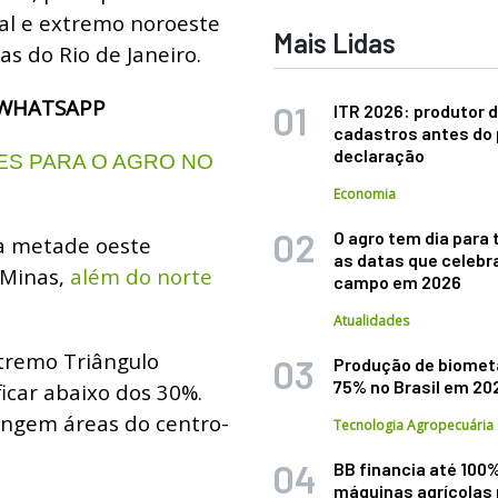
ral e extremo noroeste
Mais Lidas
as do Rio de Janeiro.
 WHATSAPP
ITR 2026: produtor d
cadastros antes do 
declaração
S PARA O AGRO NO
Economia
O agro tem dia para 
a metade oeste
as datas que celebr
 Minas,
além do norte
campo em 2026
Atualidades
xtremo Triângulo
Produção de biomet
75% no Brasil em 20
ficar abaixo dos 30%.
ingem áreas do centro-
Tecnologia Agropecuária
BB financia até 100
máquinas agrícolas 