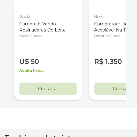
Usado
Novo
Compro E Vendo
Compressor De Ar
3
Resfriadores De Leite
Acoplável Na Toma
Qualquer Litragem
Passo Fundo
Força Do Trator
Ribeirao Preto
U$
50
R$
1.350
Aceita troca
Consultar
Consultar