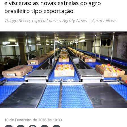
e vísceras: as novas estrelas do agro
brasileiro tipo exportação
Thiago Secco, especial para o Agrofy News
|
Agrofy News
10
de
Fevereiro
de
2026
ás
10:00