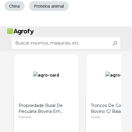
China
Proteína animal
Propriedade Rural De
Troncos De Conten
Pecuária Bovina Em
Bovino C/ Balança
Pernambuco
Maraial
Eletrônica Brete
Goias