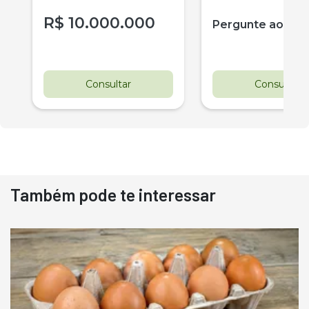
R$
10.000.000
r
Pergunte ao ve
Consultar
Consultar
Também pode te interessar