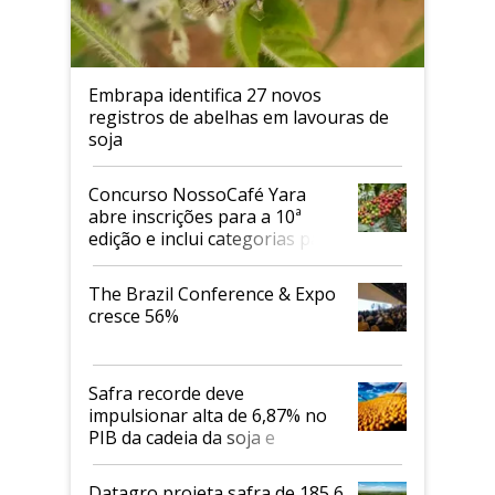
Embrapa identifica 27 novos
registros de abelhas em lavouras de
soja
Concurso NossoCafé Yara
abre inscrições para a 10ª
edição e inclui categorias para
cafés Canephora
The Brazil Conference & Expo
cresce 56%
Safra recorde deve
impulsionar alta de 6,87% no
PIB da cadeia da soja e
biodiesel em 2026
Datagro projeta safra de 185,6