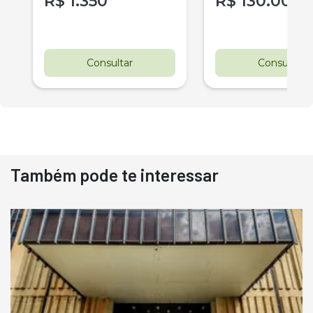
R$
1.350
R$
130.000
r
Consultar
Consultar
Também pode te interessar