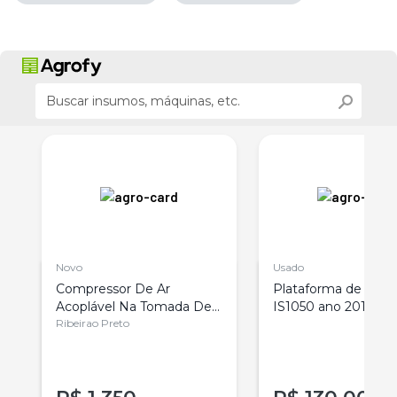
Novo
Usado
Compressor De Ar
Plataforma de Milh
Acoplável Na Tomada De
IS1050 ano 2018
Força Do Trator
Ribeirao Preto