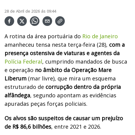
28
de
Abril
de
2026
ás
09:44
A rotina da área portuária do
Rio de Janeiro
amanheceu tensa nesta terça-feira (28),
com a
presença ostensiva de viaturas e agentes da
Polícia Federal
, cumprindo mandados de busca
e operação
no âmbito da Operação Mare
Liberum
(mar livre), que mira um esquema
estruturado de
corrupção dentro da própria
alfândega
, segundo apontam as evidências
apuradas peças forças policiais.
Os alvos são suspeitos de causar um prejuízo
de R$ 86,6 bilhões
, entre 2021 e 2026.