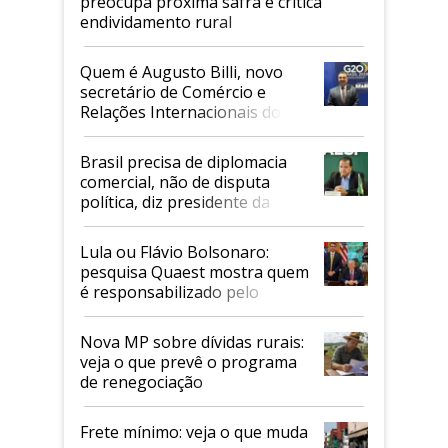
preocupa próxima safra e critica
endividamento rural
Quem é Augusto Billi, novo
secretário de Comércio e
Relações Internacionais do
Mapa
Brasil precisa de diplomacia
comercial, não de disputa
política, diz presidente da
Faesp
Lula ou Flávio Bolsonaro:
pesquisa Quaest mostra quem
é responsabilizado pelo
tarifaço dos EUA
Nova MP sobre dívidas rurais:
veja o que prevê o programa
de renegociação
Frete mínimo: veja o que muda