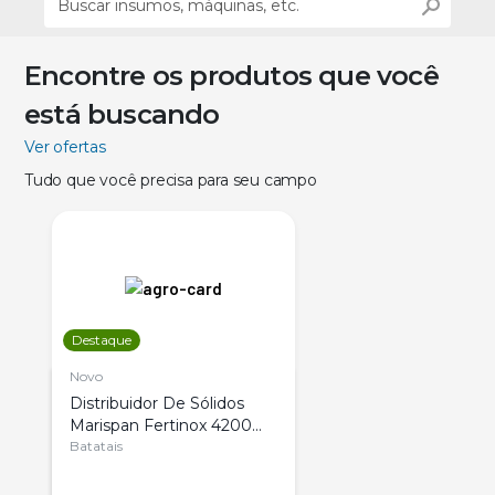
Encontre os produtos que você
está buscando
Ver ofertas
Tudo que você precisa para seu campo
Destaque
Novo
Distribuidor De Sólidos
Marispan Fertinox 4200
Citrus
Batatais