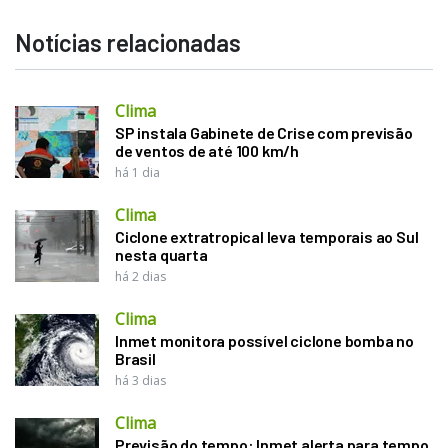
Notícias relacionadas
Clima
SP instala Gabinete de Crise com previsão
de ventos de até 100 km/h
há 1 dia
Clima
Ciclone extratropical leva temporais ao Sul
nesta quarta
há 2 dias
Clima
Inmet monitora possível ciclone bomba no
Brasil
há 3 dias
Clima
Previsão do tempo: Inmet alerta para tempo