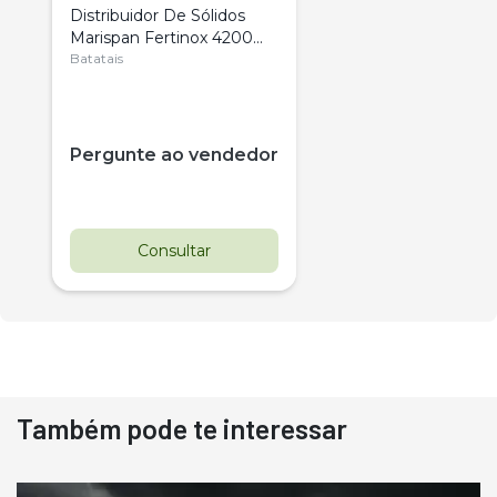
Distribuidor De Sólidos
Marispan Fertinox 4200
Citrus
Batatais
Pergunte ao vendedor
Consultar
Também pode te interessar
Destaque
Usado