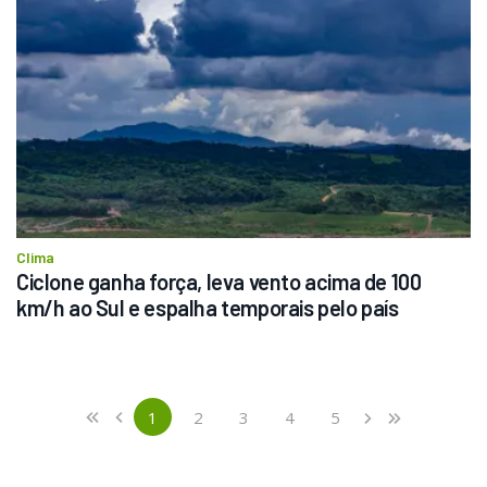
Clima
Ciclone ganha força, leva vento acima de 100 
km/h ao Sul e espalha temporais pelo país
Previous
First
1
2
3
4
5
«
‹
›
»
(current)
Next
Last