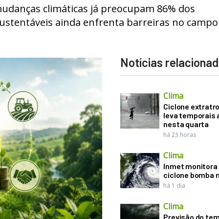
udanças climáticas já preocupam 86% dos
sustentáveis ainda enfrenta barreiras no campo
Notícias relaciona
Clima
Ciclone extratro
leva temporais 
nesta quarta
há 23 horas
Clima
Inmet monitora 
ciclone bomba n
há 1 dia
Clima
Previsão do te