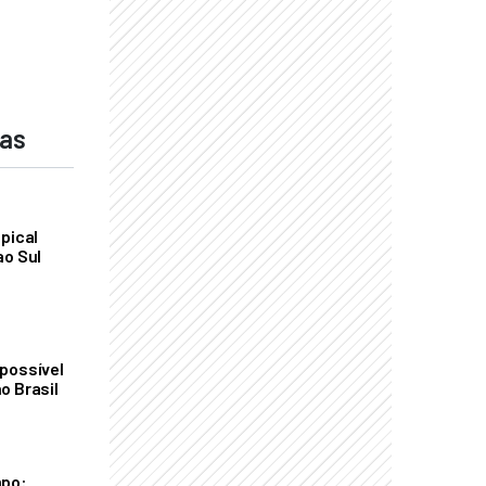
das
pical
ao Sul
possível
o Brasil
mpo: