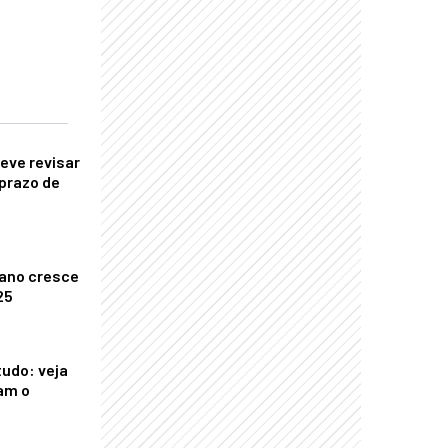
eve revisar
prazo de
ano cresce
25
tudo: veja
am o