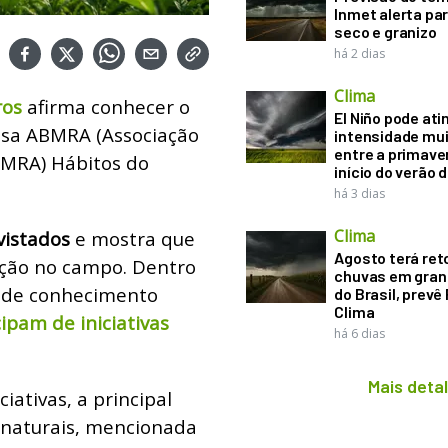
Inmet alerta pa
seco e granizo
há 2 dias
Clima
ros
afirma conhecer o
El Niño pode ati
isa ABMRA (
Associação
intensidade mui
entre a primaver
BMRA)
Hábitos do
início do verão 
há 3 dias
Clima
vistados
e mostra que
Agosto terá ret
ação no campo. Dentro
chuvas em gran
l de conhecimento
do Brasil, prevê
Clima
cipam de iniciativas
há 6 dias
Mais deta
iativas, a principal
s naturais, mencionada