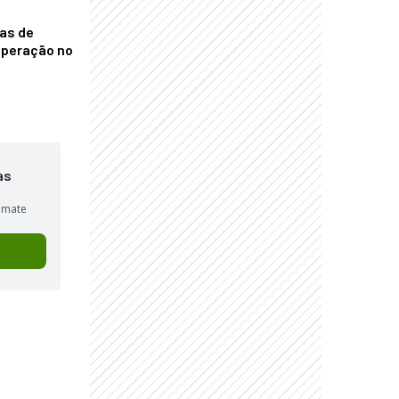
nas de
operação no
as
sumate