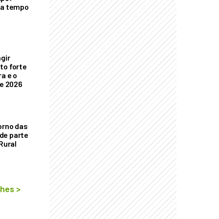
ra tempo
ngir
to forte
a e o
de 2026
orno das
de parte
 Rural
lhes
>