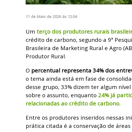
11
de
Maio
de
2026
ás
12:04
Um
terço dos produtores rurais brasilei
crédito de carbono, segundo a 9ª Pesqu
Brasileira de Marketing Rural e Agro (A
Produtor Rural.
O
percentual representa 34% dos entre
o tema ainda está em fase de consolid
desse grupo, 33% dizem ter algum níve
sobre o assunto, enquanto
24% já parti
relacionadas ao crédito de carbono.
Entre os produtores inseridos nessas inic
prática citada é a conservação de área