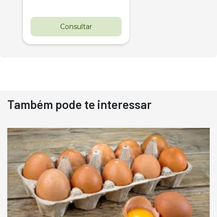
Consultar
Também pode te interessar
Destaque
Usado
Pá Carregadeira Cat 966
Ano 1987
Londrina
R$
145.000