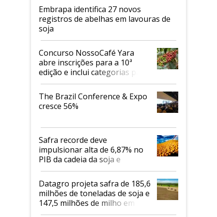
Embrapa identifica 27 novos
registros de abelhas em lavouras de
soja
Concurso NossoCafé Yara
abre inscrições para a 10ª
edição e inclui categorias para
cafés Canephora
The Brazil Conference & Expo
cresce 56%
Safra recorde deve
impulsionar alta de 6,87% no
PIB da cadeia da soja e
biodiesel em 2026
Datagro projeta safra de 185,6
milhões de toneladas de soja e
147,5 milhões de milho em
2026/27