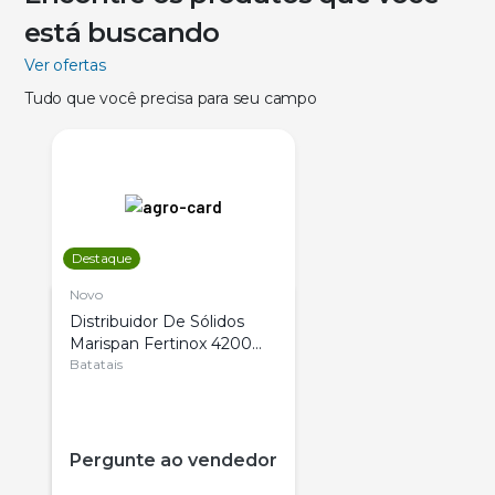
está buscando
Ver ofertas
Tudo que você precisa para seu campo
Destaque
Novo
Distribuidor De Sólidos
Marispan Fertinox 4200
Citrus
Batatais
Pergunte ao vendedor