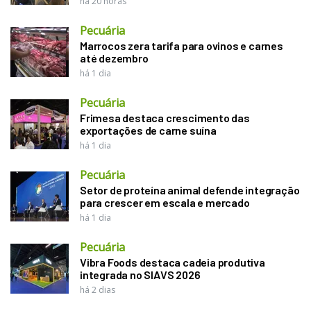
há 20 horas
Pecuária
Marrocos zera tarifa para ovinos e carnes
até dezembro
há 1 dia
Pecuária
Frimesa destaca crescimento das
exportações de carne suína
há 1 dia
Pecuária
Setor de proteína animal defende integração
para crescer em escala e mercado
há 1 dia
Pecuária
Vibra Foods destaca cadeia produtiva
integrada no SIAVS 2026
há 2 dias