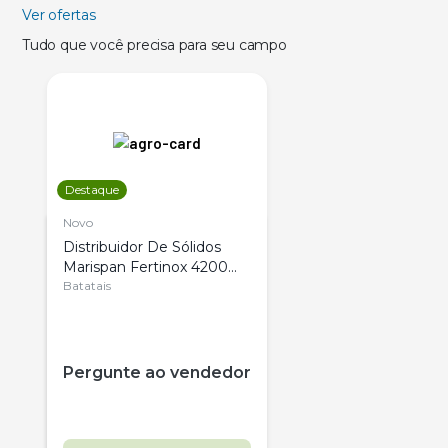
Ver ofertas
Tudo que você precisa para seu campo
Destaque
Novo
Distribuidor De Sólidos
Marispan Fertinox 4200
Citrus
Batatais
Pergunte ao vendedor