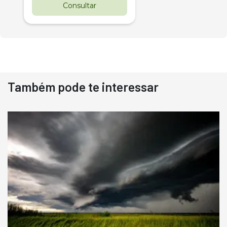
Consultar
Também pode te interessar
Destaque
Usado
Pá Carregadeira Cat 966
Ano 1987
Londrina
R$
145.000