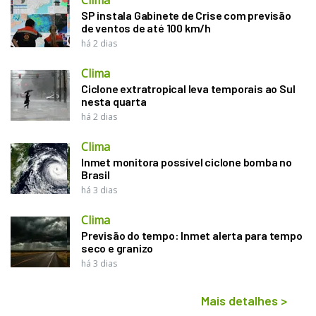
SP instala Gabinete de Crise com previsão
de ventos de até 100 km/h
há 2 dias
Clima
Ciclone extratropical leva temporais ao Sul
nesta quarta
há 2 dias
Clima
Inmet monitora possível ciclone bomba no
Brasil
há 3 dias
Clima
Previsão do tempo: Inmet alerta para tempo
seco e granizo
há 3 dias
Mais detalhes
>