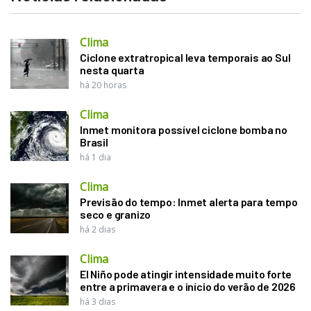
Clima
Ciclone extratropical leva temporais ao Sul
nesta quarta
há 20 horas
Clima
Inmet monitora possível ciclone bomba no
Brasil
há 1 dia
Clima
Previsão do tempo: Inmet alerta para tempo
seco e granizo
há 2 dias
Clima
El Niño pode atingir intensidade muito forte
entre a primavera e o início do verão de 2026
há 3 dias