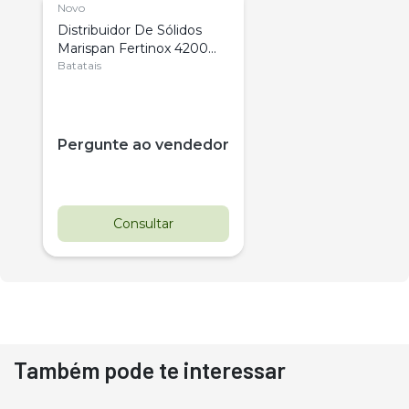
Novo
Distribuidor De Sólidos
Marispan Fertinox 4200
Citrus
Batatais
Pergunte ao vendedor
Consultar
Também pode te interessar
Destaque