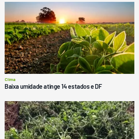
Usado
Pá Carregadeira Cat 966
Ano 1987
Londrina
R$
145.000
Consultar
Clima
Baixa umidade atinge 14 estados e DF