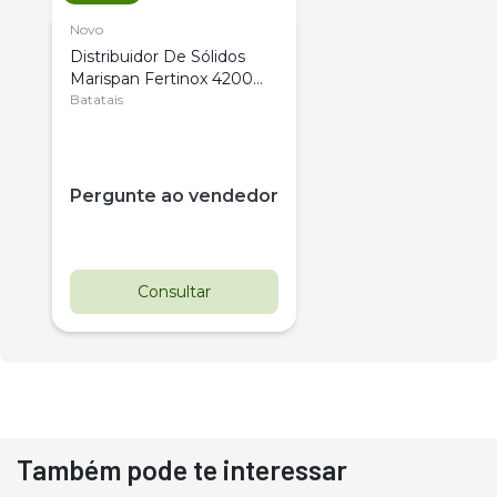
Novo
Distribuidor De Sólidos
Marispan Fertinox 4200
Citrus
Batatais
Pergunte ao vendedor
Consultar
Também pode te interessar
Destaque