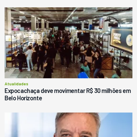
Usado
Pá Carregadeira Cat 966
Ano 1987
Londrina
R$
145.000
Consultar
Atualidades
Expocachaça deve movimentar R$ 30 milhões em
Belo Horizonte