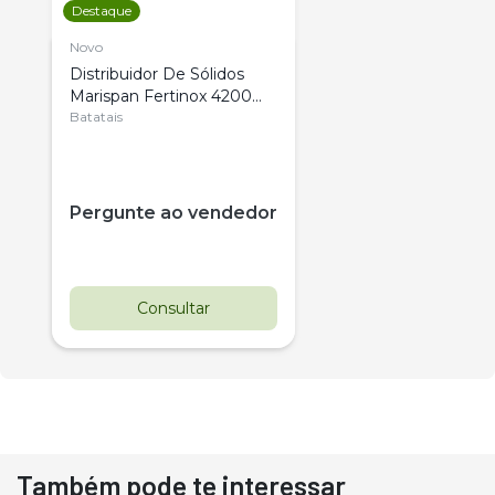
Destaque
Novo
Distribuidor De Sólidos
Marispan Fertinox 4200
Citrus
Batatais
Pergunte ao vendedor
Consultar
Também pode te interessar