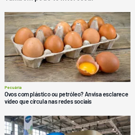
Destaque
Usado
Pá Carregadeira Cat 966
Ano 1987
Londrina
R$
145.000
Consultar
Pecuária
Ovos com plástico ou petróleo? Anvisa esclarece
vídeo que circula nas redes sociais