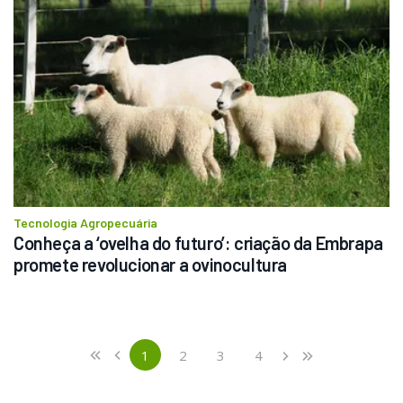
Tecnologia Agropecuária
Conheça a ‘ovelha do futuro’: criação da Embrapa 
promete revolucionar a ovinocultura
Previous
First
1
2
3
4
«
‹
›
»
(current)
Next
Last