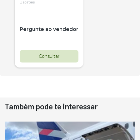
Citrus
Batatais
Pergunte ao vendedor
Consultar
Também pode te interessar
Destaque
Usado
Pá Carregadeira Cat 966
Ano 1987