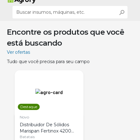
Encontre os produtos que você
está buscando
Ver ofertas
Tudo que você precisa para seu campo
Destaque
Novo
Distribuidor De Sólidos
Marispan Fertinox 4200
Citrus
Batatais