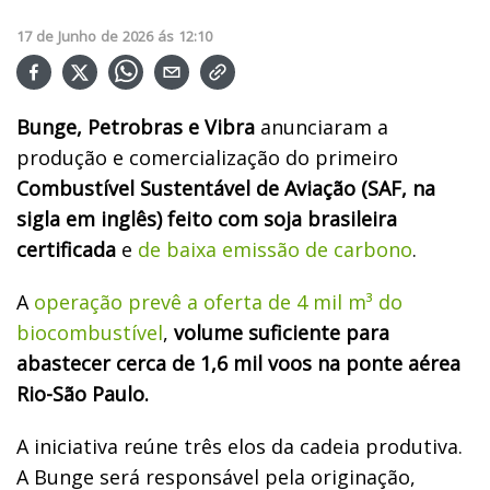
17
de
Junho
de
2026
ás
12:10
Bunge, Petrobras e Vibra
anunciaram a
produção e comercialização do primeiro
Combustível Sustentável de Aviação (SAF, na
sigla em inglês) feito com soja brasileira
certificada
e
de baixa emissão de carbono
.
A
operação prevê a oferta de 4 mil m³ do
biocombustível
,
volume suficiente para
abastecer cerca de 1,6 mil voos na ponte aérea
Rio-São Paulo.
A iniciativa reúne três elos da cadeia produtiva.
A Bunge será responsável pela originação,