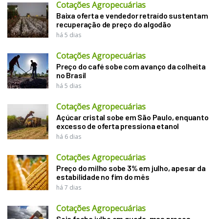
Cotações Agropecuárias
Baixa oferta e vendedor retraído sustentam
recuperação de preço do algodão
há 5 dias
Cotações Agropecuárias
Preço do café sobe com avanço da colheita
no Brasil
há 5 dias
Cotações Agropecuárias
Açúcar cristal sobe em São Paulo, enquanto
excesso de oferta pressiona etanol
há 6 dias
Cotações Agropecuárias
Preço do milho sobe 3% em julho, apesar da
estabilidade no fim do mês
há 7 dias
Cotações Agropecuárias
Soja fecha julho em queda, mas preços