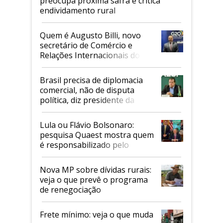
preocupa próxima safra e critica
endividamento rural
Quem é Augusto Billi, novo
secretário de Comércio e
Relações Internacionais do
Mapa
Brasil precisa de diplomacia
comercial, não de disputa
política, diz presidente da
Faesp
Lula ou Flávio Bolsonaro:
pesquisa Quaest mostra quem
é responsabilizado pelo
tarifaço dos EUA
Nova MP sobre dívidas rurais:
veja o que prevê o programa
de renegociação
Frete mínimo: veja o que muda