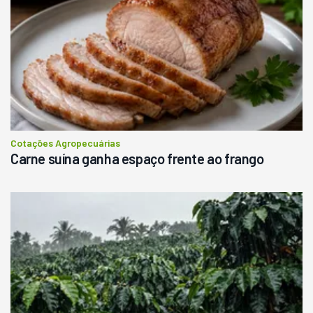
Ano 1987
Londrina
R$
145.000
Consultar
Cotações Agropecuárias
Carne suína ganha espaço frente ao frango