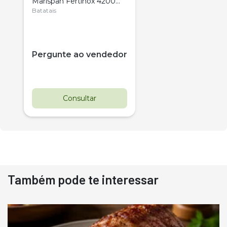
Marispan Fertinox 4200
Citrus
Batatais
Pergunte ao vendedor
Consultar
Também pode te interessar
Destaque
Usado
Pá Carregadeira Cat 966