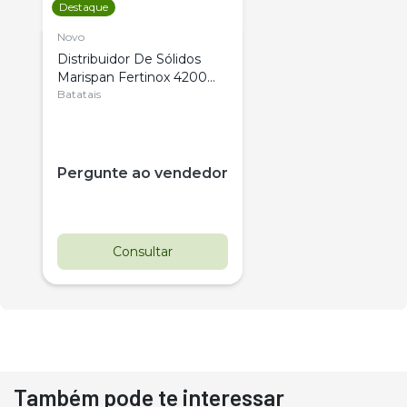
Destaque
Novo
Distribuidor De Sólidos
Marispan Fertinox 4200
Citrus
Batatais
Pergunte ao vendedor
Consultar
Também pode te interessar