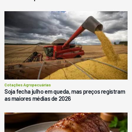
Destaque
Usado
Pá Carregadeira Cat 966
Ano 1987
Londrina
R$
145.000
Consultar
Cotações Agropecuárias
Soja fecha julho em queda, mas preços registram
as maiores médias de 2026