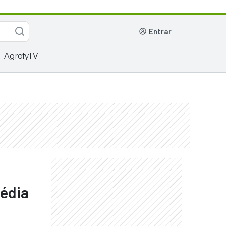
entrar
AgrofyTV
média