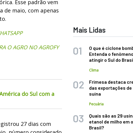
órica. Esse padrão vem
a de maio, com apenas
to.
Mais Lidas
WHATSAPP
RA O AGRO NO AGROFY
O que é ciclone bom
Entenda o fenômeno
atingir o Sul do Brasi
Clima
Frimesa destaca cr
das exportações de
 América do Sul com a
suína
Pecuária
Quais são as 29 usi
etanol de milho em 
egistrou 27 dias com
Brasil?
io, número considerado