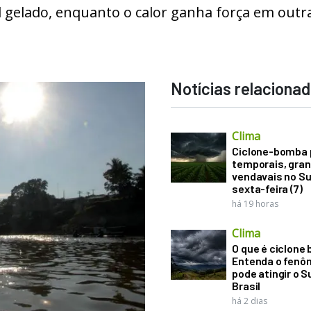
 gelado, enquanto o calor ganha força em outr
Notícias relaciona
Clima
Ciclone-bomba 
temporais, gran
vendavais no Su
sexta-feira (7)
há 19 horas
Clima
O que é ciclone
Entenda o fenô
pode atingir o S
Brasil
há 2 dias