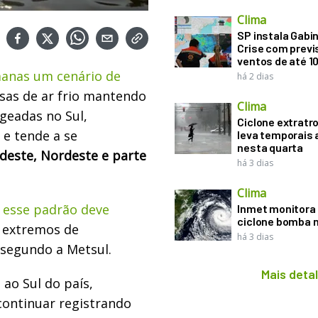
Clima
SP instala Gabi
Crise com previ
ventos de até 1
manas um cenário de
há 2 dias
sas de ar frio mantendo
Clima
geadas no Sul,
Ciclone extratro
e tende a se
leva temporais 
nesta quarta
deste, Nordeste e parte
há 3 dias
Clima
 esse padrão deve
Inmet monitora 
ciclone bomba n
s extremos de
há 3 dias
 segundo a Metsul.
Mais deta
ao Sul do país,
ontinuar registrando