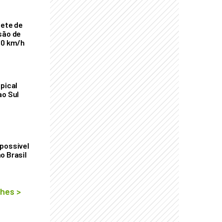
nete de
são de
00 km/h
pical
ao Sul
possível
o Brasil
lhes
>