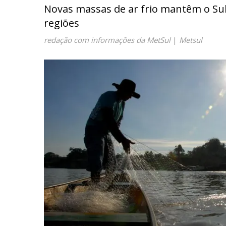
Novas massas de ar frio mantêm o Sul
regiões
redação com informações da MetSul
|
Metsul