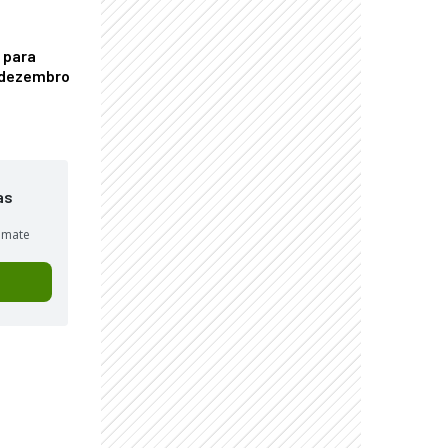
 para
é dezembro
as
sumate