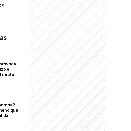
as
das
provoca
izo e
l nesta
 bomba?
meno que
ul do