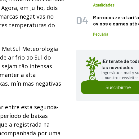
Atualidades
 Agora, em julho, dois
 marcas negativas no
Marrocos zera tarifa
ovinos e carnes at
ores temperaturas do
Pecuária
a MetSul Meteorologia
e ar frio ao Sul do
¡Enterate de tod
 sejam tão intensas
las novedades!
Ingresá tu e-mail y 
 manter a alta
a nuestro newsletter
xas, mínimas negativas
Suscribirme
ar entre esta segunda-
o período de baixas
ue a registrada na
á acompanhada por uma