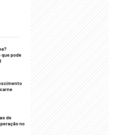
ba?
 que pode
l
escimento
 carne
nas de
operação no