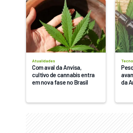
Atualidades
Tecno
Com aval da Anvisa, 
Pesq
cultivo de cannabis entra 
avan
em nova fase no Brasil
da A