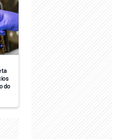
ta 
ios 
 do 