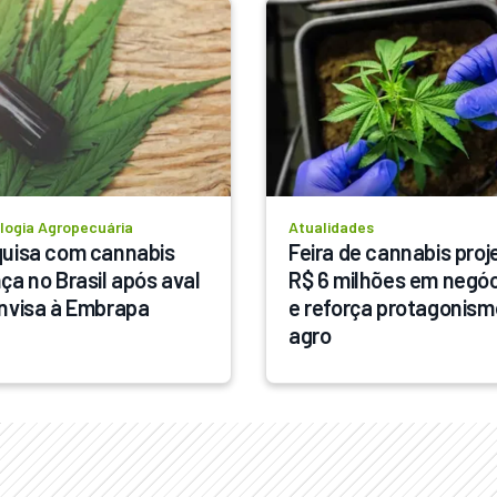
logia Agropecuária
Atualidades
uisa com cannabis 
Feira de cannabis proje
ça no Brasil após aval 
R$ 6 milhões em negóc
nvisa à Embrapa
e reforça protagonismo
agro