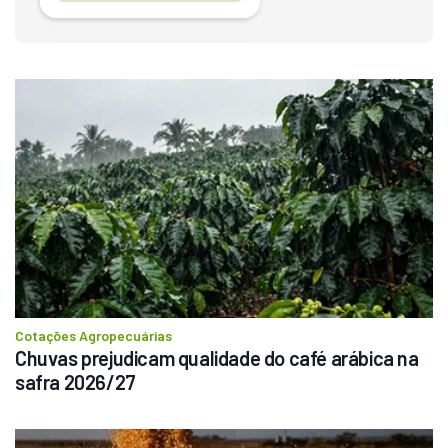
Destaque
Usado
Pá Carregadeira Cat 966 
Ano 1987
Londrina
R$
145.000
Cotações Agropecuárias
Chuvas prejudicam qualidade do café arábica na 
safra 2026/27
Consultar