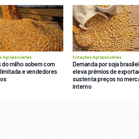
Destaque
Usado
s 
Pá Carregadeira Cat 966 
0 
Ano 1987
s Agropecuárias
Cotações Agropecuárias
Londrina
 do milho sobem com 
Demanda por soja brasileir
 limitada e vendedores 
eleva prêmios de exportaç
dos
sustenta preços no merc
R$
145.000
interno
edor
Consultar