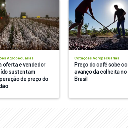
ões Agropecuárias
Cotações Agropecuárias
a oferta e vendedor 
Preço do café sobe co
aído sustentam 
avanço da colheita no 
peração de preço do 
Brasil
dão