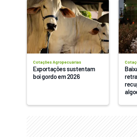
Cotações Agropecuárias
Cotaç
Exportações sustentam 
Baix
boi gordo em 2026
retr
recu
algo