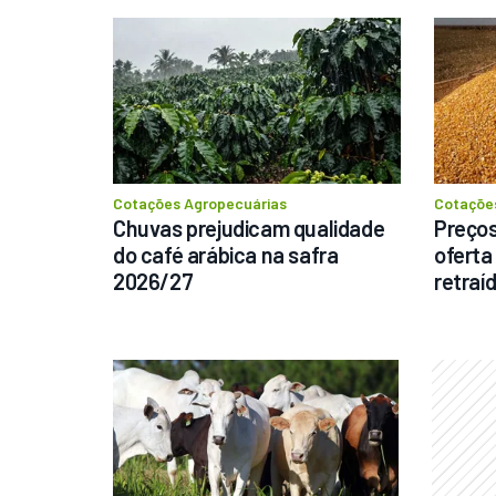
Destaque
Novo
Distribuidor De Sólido
Marispan Fertinox 420
Cotações Agropecuárias
Cotaçõe
Citrus
Batatais
Chuvas prejudicam qualidade 
Preços
do café arábica na safra 
oferta
2026/27
retraí
Pergunte ao vend
Consultar