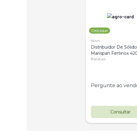
Destaque
Novo
Distribuidor De Sólido
Marispan Fertinox 420
Citrus
Batatais
Pergunte ao vend
Consultar