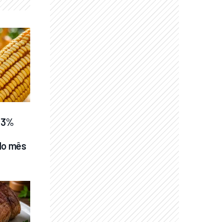
 3% 
 do mês