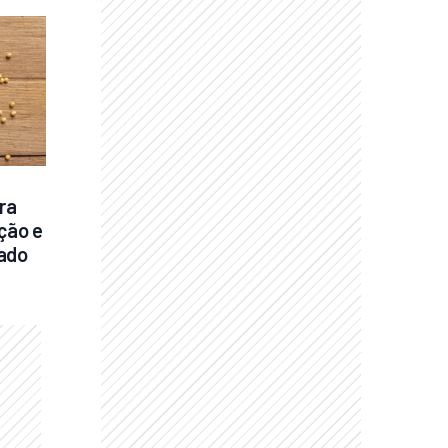
a 
ão e 
ado 