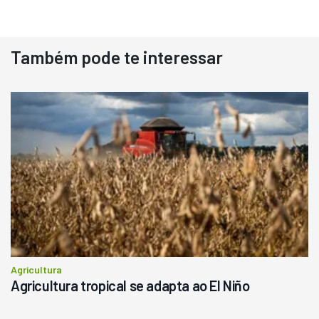
Destaque
Usado
Também pode te interessar
Pá Carregadeira Cat 966
Ano 1987
Londrina
R$
145.000
Consultar
Agricultura
Agricultura tropical se adapta ao El Niño