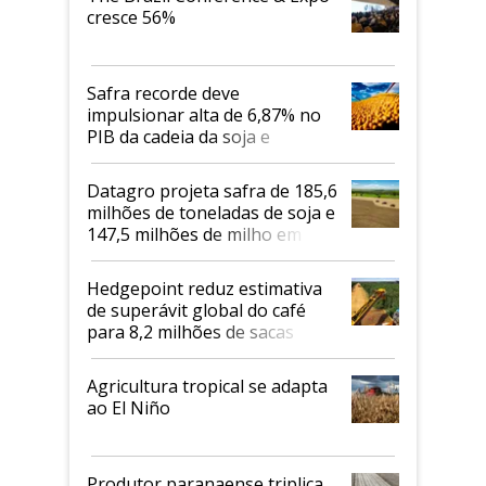
cresce 56%
Safra recorde deve
impulsionar alta de 6,87% no
PIB da cadeia da soja e
biodiesel em 2026
Datagro projeta safra de 185,6
milhões de toneladas de soja e
147,5 milhões de milho em
2026/27
Hedgepoint reduz estimativa
de superávit global do café
para 8,2 milhões de sacas
Agricultura tropical se adapta
ao El Niño
Produtor paranaense triplica