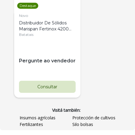
Destaque
Novo
Distribuidor De Sólidos
Marispan Fertinox 4200
Citrus
Batatais
Pergunte ao vendedor
Consultar
Visitá también:
Insumos agrícolas
Protección de cultivos
Fertilizantes
Silo bolsas