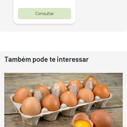
Consultar
Também pode te interessar
Destaque
Usado
Pá Carregadeira Cat 966
Ano 1987
Londrina
R$
145.000