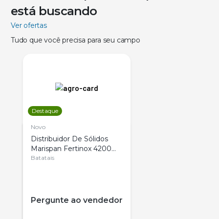
está buscando
Ver ofertas
Tudo que você precisa para seu campo
Destaque
Novo
Distribuidor De Sólidos
Marispan Fertinox 4200
Citrus
Batatais
Pergunte ao vendedor