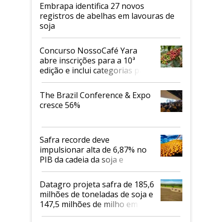
Embrapa identifica 27 novos
registros de abelhas em lavouras de
soja
Concurso NossoCafé Yara
abre inscrições para a 10ª
edição e inclui categorias para
cafés Canephora
The Brazil Conference & Expo
cresce 56%
Safra recorde deve
impulsionar alta de 6,87% no
PIB da cadeia da soja e
biodiesel em 2026
Datagro projeta safra de 185,6
milhões de toneladas de soja e
147,5 milhões de milho em
2026/27