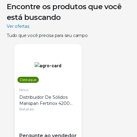
Encontre os produtos que você
está buscando
Ver ofertas
Tudo que você precisa para seu campo
Destaque
Novo
Distribuidor De Sólidos
Marispan Fertinox 4200
Citrus
Batatais
Pergunte ao vendedor