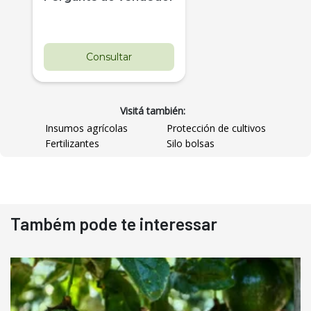
Consultar
Visitá también:
Insumos agrícolas
Protección de cultivos
Fertilizantes
Silo bolsas
Destaque
Usado
Também pode te interessar
Pá Carregadeira Cat 966
Ano 1987
Londrina
R$
145.000