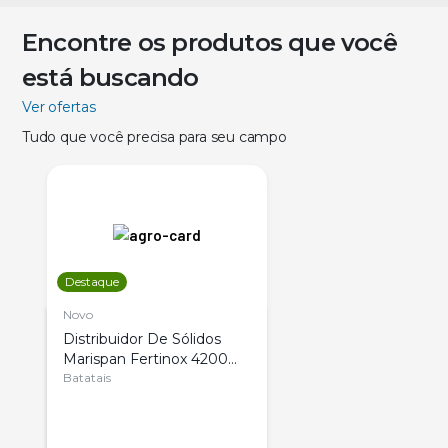
Encontre os produtos que você
está buscando
Ver ofertas
Tudo que você precisa para seu campo
Destaque
Novo
Distribuidor De Sólidos
Marispan Fertinox 4200
Citrus
Batatais