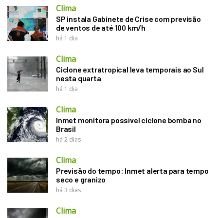
Clima
SP instala Gabinete de Crise com previsão
de ventos de até 100 km/h
há 1 dia
Clima
Ciclone extratropical leva temporais ao Sul
nesta quarta
há 1 dia
Clima
Inmet monitora possível ciclone bomba no
Brasil
há 2 dias
Clima
Previsão do tempo: Inmet alerta para tempo
seco e granizo
há 3 dias
Clima