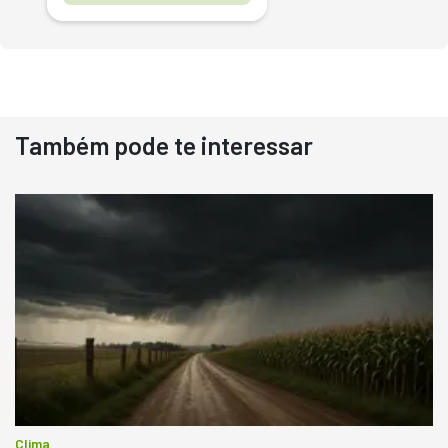
Também pode te interessar
Destaque
Usado
Pá Carregadeira Cat 966
Ano 1987
Londrina
R$
145.000
Consultar
Clima