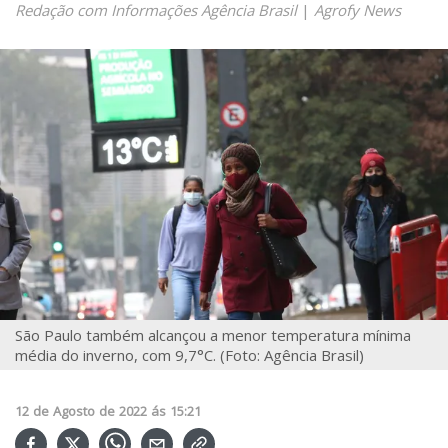
Redação com Informações Agência Brasil
|
Agrofy News
São Paulo também alcançou a menor temperatura mínima
média do inverno, com 9,7°C. (Foto: Agência Brasil)
12
de
Agosto
de
2022
ás
15:21