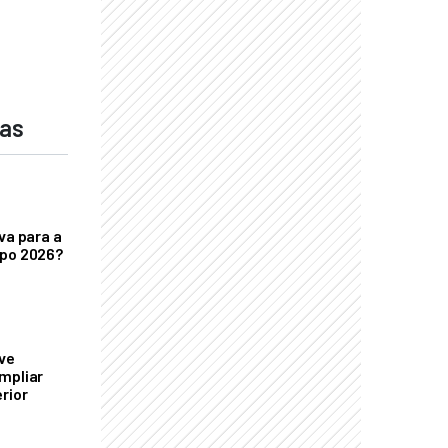
das
va para a
xpo 2026?
ve
mpliar
rior