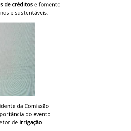
as de créditos
e fomento
nos e sustentáveis.
sidente da Comissão
mportância do evento
setor de
irrigação
.