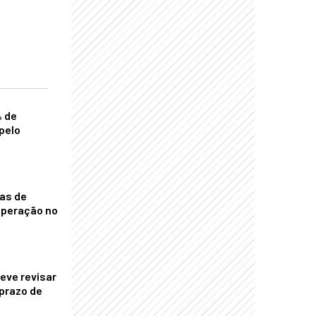
% de
pelo
nas de
operação no
eve revisar
prazo de