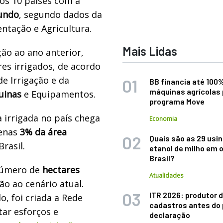
dos 10 países com a
mundo
, segundo dados da
ntação e Agricultura.
Mais Lidas
ção ao ano anterior,
es irrigados, de acordo
e Irrigação e da
BB financia até 100
máquinas agrícolas 
uinas
e Equipamentos.
programa Move
a irrigada no país chega
Economia
penas
3% da área
Quais são as 29 usi
rasil.
etanol de milho em 
Brasil?
 número de
hectares
Atualidades
o ao cenário atual.
ITR 2026: produtor d
o, foi criada a Rede
cadastros antes do 
tar esforços e
declaração