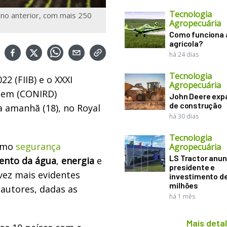
Tecnologia
ano anterior, com mais 250
Agropecuária
Como funciona 
agrícola?
há 24 dias
Tecnologia
22 (FIIB) e o XXXI
Agropecuária
agem (CONIRD)
John Deere exp
de construção
 amanhã (18), no Royal
há 30 dias
Tecnologia
como
segurança
Agropecuária
LS Tractor anun
ento da água
,
energia
e
presidente e
vez mais evidentes
investimento de
milhões
autores, dadas as
há 1 mês
Mais deta