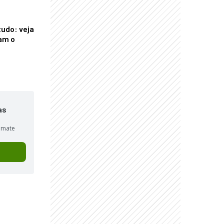
tudo: veja
am o
as
sumate