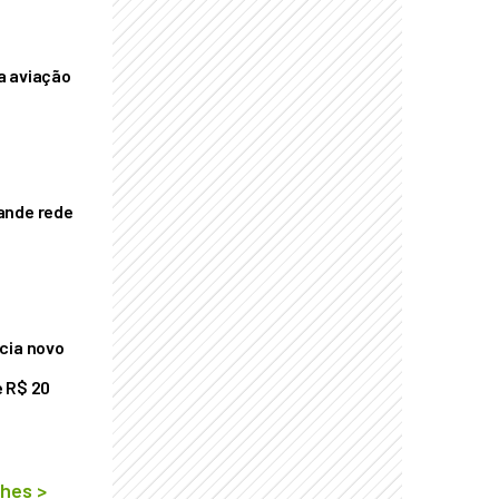
a aviação
ande rede
cia novo
 R$ 20
lhes
>