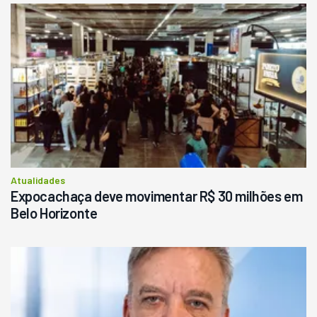
Usado
Pá Carregadeira Cat 966
Ano 1987
Londrina
R$
145.000
Consultar
Atualidades
Expocachaça deve movimentar R$ 30 milhões em
Belo Horizonte