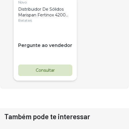
Novo
Distribuidor De Sólidos
Marispan Fertinox 4200
Citrus
Batatais
Pergunte ao vendedor
Consultar
Também pode te interessar
Destaque