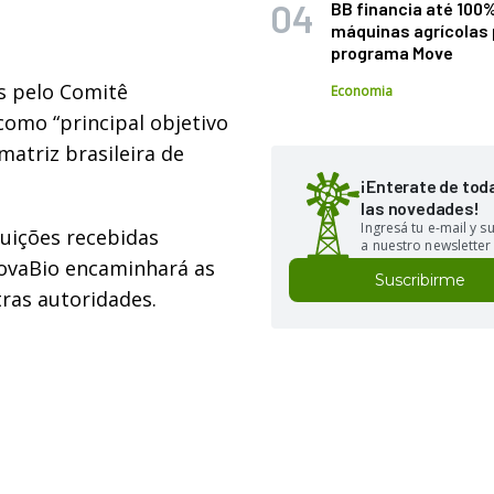
BB financia até 100
máquinas agrícolas 
programa Move
s pelo Comitê
Economia
omo “principal objetivo
matriz brasileira de
¡Enterate de tod
las novedades!
Ingresá tu e-mail y 
buições recebidas
a nuestro newsletter
novaBio encaminhará as
Suscribirme
ras autoridades.