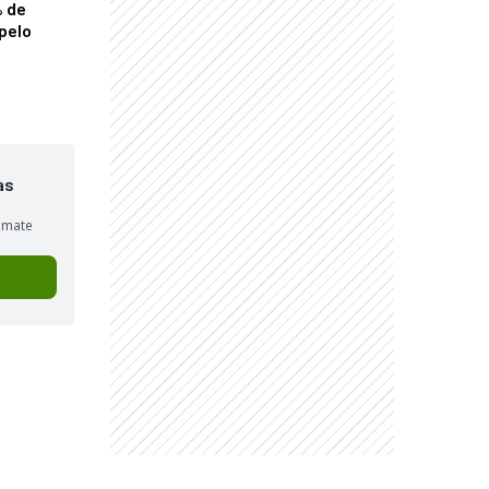
% de
pelo
as
sumate