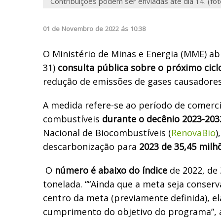
Contribuições podem ser enviadas até dia 14. (fo
01
de
Novembro
de
2022
ás
10:38
O Ministério de Minas e Energia (MME) ab
31)
consulta pública sobre o próximo cicl
redução de emissões de gases causadore
A medida refere-se ao período de comerci
combustíveis
durante o decênio 2023-203
Nacional de Biocombustíveis (
RenovaBio
)
descarbonização para
2023 de 35,45 milh
O
número é abaixo do índice
de 2022, de 
tonelada. ““Ainda que a meta seja conserv
centro da meta (previamente definida), el
cumprimento do objetivo do programa”, 