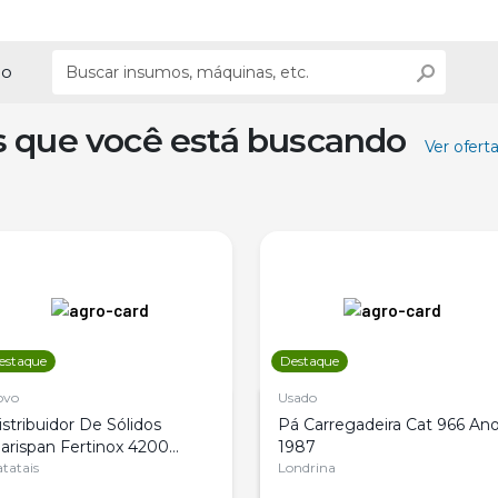
ão
s que você está buscando
Ver ofert
estaque
Destaque
ovo
Usado
istribuidor De Sólidos
Pá Carregadeira Cat 966 An
arispan Fertinox 4200
1987
itrus
tatais
Londrina