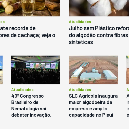
R$
145.000
ergunte ao vendedor
des
Atualidades
bate recorde de
Julho sem Plástico refor
res de cachaça; veja o
do algodão contra fibras
g
sintéticas
Consultar
Consultar
Atualidades
Atualidades
A
40º Congresso
SLC Agrícola inaugura
A
Brasileiro de
maior algodoeira da
i
Nematologia vai
empresa e amplia
i
debater inovação,
capacidade no Piauí
e
práticas
&
sustentáveis,