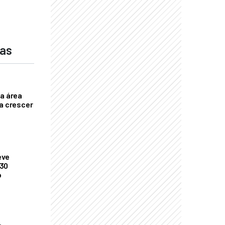
das
ça área
ta crescer
eve
 30
o