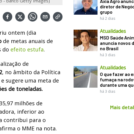
to - banco Getty Images)
Axia Agro anunc
diretor de Negó
grupo
há 2 dias
Atualidades
riu ontem (dia
MSD Saúde Ani
o
de metas anuais de
anuncia novos d
no Brasil
s do
efeito estufa
.
há 3 dias
alização de
Atualidades
2
, no âmbito da Política
O que fazer ao 
fumaça na rodo
, e sugere uma meta de
durante uma q
ões de toneladas.
há 3 dias
35,97 milhões de
Mais deta
adora, inferior ao
a contribui para o
afirma o MME na nota.