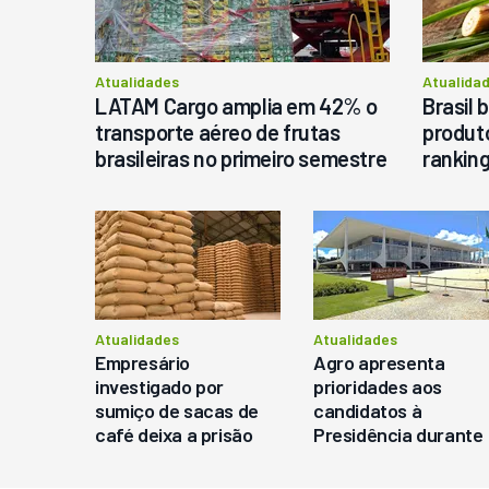
P
Atualidades
Atualida
LATAM Cargo amplia em 42% o
Brasil 
transporte aéreo de frutas
produto
brasileiras no primeiro semestre
rankin
Atualidades
Atualidades
Empresário
Agro apresenta
investigado por
prioridades aos
sumiço de sacas de
candidatos à
café deixa a prisão
Presidência durante
após acordo de R$
Congresso Brasileiro
47,2 milhões
do Agronegócio