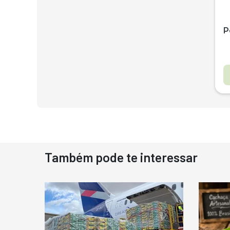
P
Também pode te interessar
D
N
D
M
C
Ba