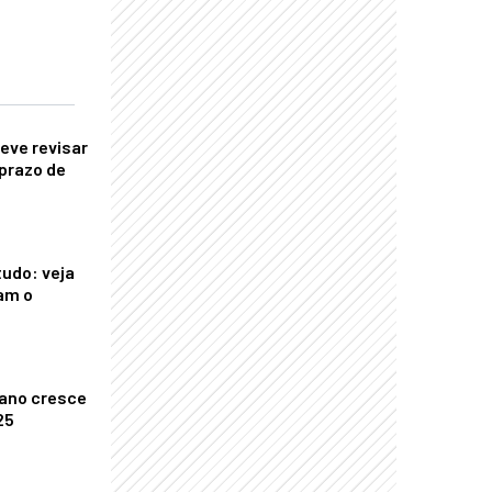
eve revisar
prazo de
tudo: veja
am o
ano cresce
25