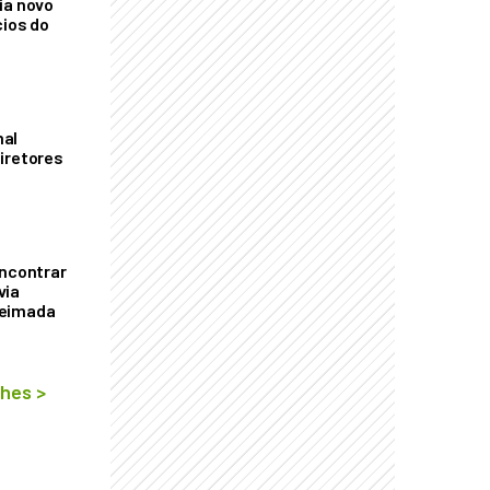
ia novo
cios do
mal
iretores
encontrar
via
ueimada
lhes
>