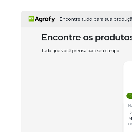
Encontre tudo para sua produç
Encontre os produto
Tudo que você precisa para seu campo
D
N
D
M
C
Ba