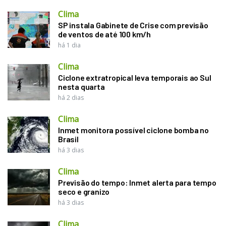
Clima
SP instala Gabinete de Crise com previsão
de ventos de até 100 km/h
há 1 dia
Clima
Ciclone extratropical leva temporais ao Sul
nesta quarta
há 2 dias
Clima
Inmet monitora possível ciclone bomba no
Brasil
há 3 dias
Clima
Previsão do tempo: Inmet alerta para tempo
seco e granizo
há 3 dias
Clima