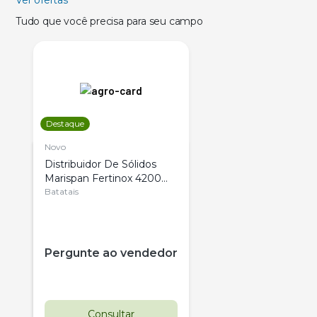
Tudo que você precisa para seu campo
Destaque
Novo
Distribuidor De Sólidos
Marispan Fertinox 4200
Citrus
Batatais
Pergunte ao vendedor
Consultar