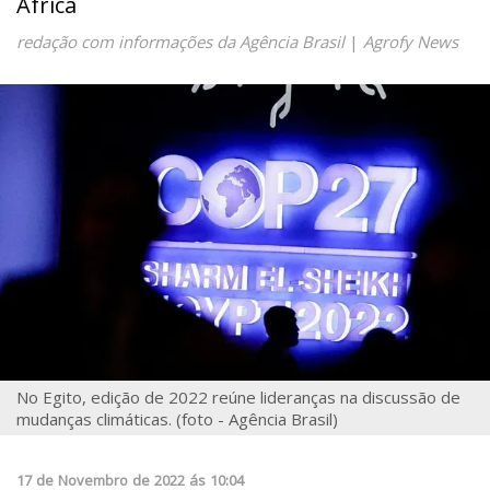
África
redação com informações da Agência Brasil
|
Agrofy News
No Egito, edição de 2022 reúne lideranças na discussão de
mudanças climáticas. (foto - Agência Brasil)
17
de
Novembro
de
2022
ás
10:04