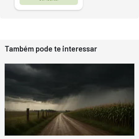
Também pode te interessar
Destaque
Usado
Pá Carregadeira Cat 966
Ano 1987
Londrina
R$
145.000
Consultar