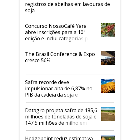
registros de abelhas em lavouras de
soja
Concurso NossoCafé Yara
abre inscrições para a 10ª
edição e inclui categorias para
cafés Canephora
The Brazil Conference & Expo
cresce 56%
Safra recorde deve
impulsionar alta de 6,87% no
PIB da cadeia da soja e
biodiesel em 2026
Datagro projeta safra de 185,6
milhões de toneladas de soja e
147,5 milhões de milho em
2026/27
Hedgepoint reduz estimativa