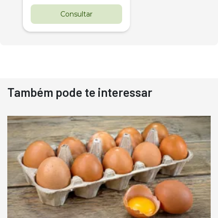
Consultar
Também pode te interessar
Destaque
Usado
Pá Carregadeira Cat 966
Ano 1987
Londrina
R$
145.000