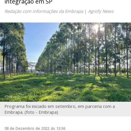
integração em SP
Redação com informações da Embrapa
|
Agrofy News
Programa foi iniciado em setembro, em parceria com a
Embrapa. (foto - Embrapa)
08
de
Dezembro
de
2022
ás
13:36