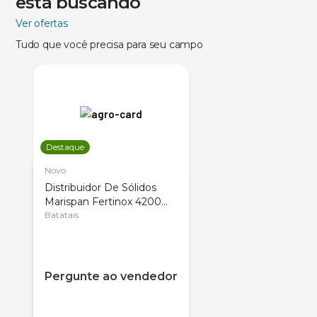
está buscando
Ver ofertas
Tudo que você precisa para seu campo
Destaque
Novo
Distribuidor De Sólidos
Marispan Fertinox 4200
Citrus
Batatais
Pergunte ao vendedor