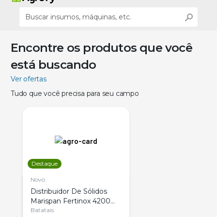
Encontre os produtos que você
está buscando
Ver ofertas
Tudo que você precisa para seu campo
Destaque
Novo
Distribuidor De Sólidos
Marispan Fertinox 4200
Citrus
Batatais