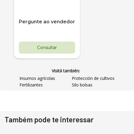
Pergunte ao vendedor
Consultar
Visitá también:
Insumos agrícolas
Protección de cultivos
Fertilizantes
Silo bolsas
Destaque
Usado
Também pode te interessar
Pá Carregadeira Cat 966
Ano 1987
Londrina