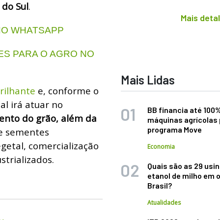
 do Sul
.
Mais deta
 NO WHATSAPP
S PARA O AGRO NO
Mais Lidas
rilhante
e, conforme o
al irá atuar no
BB financia até 100
nto do grão, além da
máquinas agrícolas 
programa Move
e sementes
egetal, comercialização
Economia
strializados.
Quais são as 29 usi
etanol de milho em 
Brasil?
Atualidades