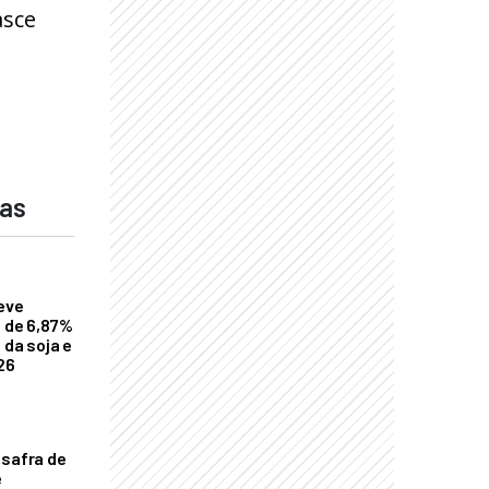
asce
das
eve
a de 6,87%
 da soja e
26
 safra de
e