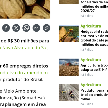
toneladas de soj
milhões de mil
2026/27
há 7 dias
Agricultura
Hedgepoint red
estimativa de s
 de R$ 30 milhões
para
global do café p
milhões de sac
 Nova Alvorada do Sul,
há 7 dias
Agricultura
r 60 empregos diretos
Agricultura trop
adapta ao El Niñ
produtiva do amendoim
há 8 dias
produtor do Brasil.
Agricultura
de Meio Ambiente,
Produtor paran
triplica produti
 Inovação (Semadesc),
milho
erraplanagem em área
há 9 dias