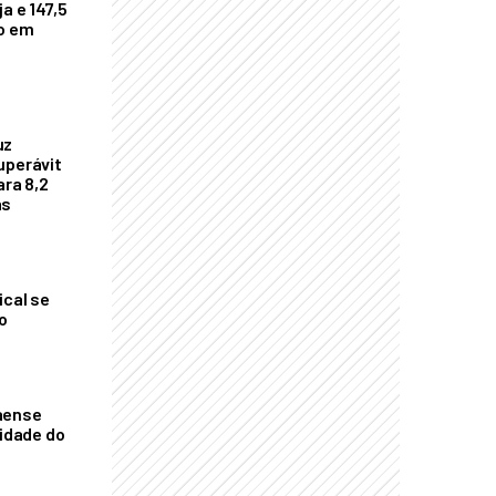
a e 147,5
ho em
uz
uperávit
ara 8,2
as
ical se
o
aense
vidade do