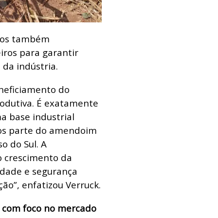
ios também
ros para garantir
da indústria.
eneficiamento do
odutiva. É exatamente
a base industrial
mos parte do amendoim
o do Sul. A
 o crescimento da
idade e segurança
ão”, enfatizou Verruck.
e com foco no mercado