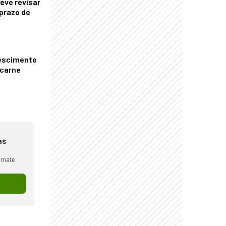
eve revisar
prazo de
escimento
 carne
as
sumate