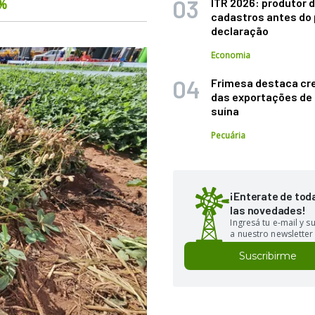
6%
ITR 2026: produtor d
cadastros antes do 
declaração
Economia
Frimesa destaca cr
das exportações de
suína
Pecuária
¡Enterate de tod
las novedades!
Ingresá tu e-mail y 
a nuestro newsletter
Suscribirme