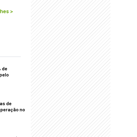
lhes
>
% de
pelo
nas de
operação no